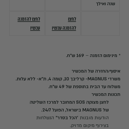
שנה ואי
לך
לחצו
לחצו להזמנה
להזמנה עכשיו
עכשיו
*
מינימום הזמנה
–
169 ש"ח.
איסוף/החזרה של המכשיר
משרדי MAGNUS- קרליבך 10, קומה 4, ת"א- ללא עלות
.
משלוח עד הבית בתוספת של 49 ש"ח.
תכונות המכשיר
לחצן מצוקה SOS המחובר למרכז השליטה
של MAGNUS בישראל, הפועל 24/7.
הודעות מובנות "
הכל בסדר"
הנשלחות
בצירוף מיקום מדויק.