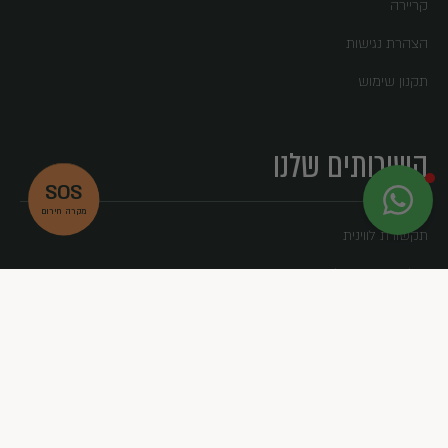
קריירה
הצהרת נגישות
תקנון שימוש
השירותים שלנו
SOS
X
MAGNUS
מקרה חירום
לא לוקחים סיכון, לוקחים MAGNUS
תקשורת לווינית
חילוץ ותמיכה על רקע נפשי
שם מלא:
מערך המתנדבים SPL
MAGNUS לעסקים
טלפון:
חזרה למעלה