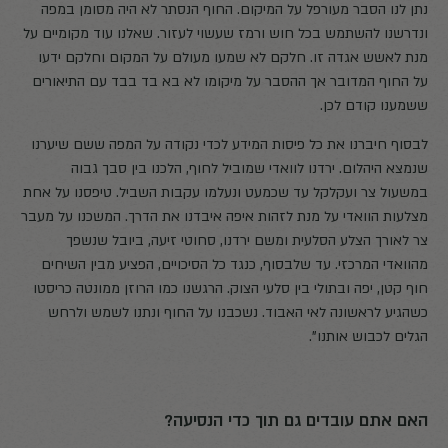
נתן לנו הסבר מעורפל על המיקום. החוף הנסתר לא היה מסומן במפה
ונדרשנו להשתמש בכל חוש ורמז שעשוי לעזור. שאלנו עוד מקומיים על
מנת לאשש אגדה זו. חלקם לא שמעו מעולם על המקום וחלקם ידעו
על החוף המדובר אך ההסבר על מיקומו לא בא בד בבד עם התיאורים
ששמענו קודם לכן.
לבסוף חיברנו את כל פיסות המידע לכדי נקודה על המפה ששם שיערנו
שנמצא היהלום. ירדנו לוואדי שמוביל לחוף, הלכנו בין סבך גבוה
במשעול צר ועקלקל עד שכמעט ונעלמו עקבות השביל. טיפסנו על אחת
מצלעות הוואדי על מנת לזהות איפה איבדנו את הדרך. המשכנו על מעבר
צר לאורך הצלע הסלעית ומשם ירדנו, סחוטי זיעה, ביובל שנשפך
מהוואדי המרכזי. עד שלבסוף, כנגד כל הסיכויים, הפציע מבין השיחים
חוף קטן, יפה ובתולי בין סלעי הצוק. הרגשנו כמו הרוזן ממונטה כריסטו
כשהגיע לראשונה לאי האבוד. נשכבנו על החוף ונתנו לשמש ולרחש
הגלים לכבוש אותנו".
האם אתם עובדים גם תוך כדי הנסיעה?