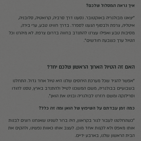
איך נראה המסלול שלכם?
"יצאנו מבולגריה באוקטובר. נסענו דרך סרביה, קרואטיה, סלובניה,
איטליה, צרפת ולבסוף הגענו לספרד. בדרך חווינו טבע, ערי בירה,
מסיבות טבע ואפילו עצרנו להתנדב בחווה בדרום צרפת. לא מיהרנו וכל
הטיול ערך כשבעה חודשים".
האם זה הטיול הארוך הראשון שלכם יחד?
"אפשר להגיד שכל מערכת היחסים שלנו היא טיול אחד גדול. התחלנו
בשבועיים בבולגריה, משם המשכנו לטייל ולהתנדב בארץ, טסנו להודו
וסרילנקה ומשם חזרנו לבולגריה ובנינו את הואן".
כמה זמן עבדתם על השיפוץ של הואן ומה זה כלל?
"כשהחלטנו לעבור לגור בקראוון, היה ברור לשנינו שאנחנו רוצים לבנות
אותו מאפס ולא לקנות אחד מוכן. לעצב אותו כאוות נפשינו, ולהקים את
הבית הראשון שלנו, בארבע ידיים.