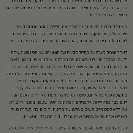
אך כשהצטלבו דרכינו עם מטיילים נוספים שבחרו לפקוד את הדרכים
דווקא בתקופה הלא מטוילת בשנה היו אלו מפגשים מיוחדים שבלעדיהם
הטיול היה נראה אחרת.
באחת הנקודות בהן בחרנו להעביר את הלילה, לאחר ארוחת הערב
ישבנו על שפת הואן, שתינו תה ונהנינו מרוח ערב קרירה כשלפתע פנו
לעברנו 4 נוודים שראו מרחוק את האור מהואן והיו ככל הנראה סקרנים.
לאחר שיחה קצרה על תהליך הבנייה של הואן (הנושא הכי נפוץ לשיחה
לדעתי במהלך הטיול) הציעו לנו את חברתם ואנחנו נענינו ברצון. באותו
ערב התוודענו לארבעה אנשים לא קונבנציונליים ומעניינים בטירוף. הם
היו במקור מאוסטריה אך העדיפו שלא לשייך עצמם לטריטוריה של מדינה
מסוימת. הם בחרו לחיות חיי נוודות, לעבור ממקום למקום בהתאם
למצב הרוח ומזג האוויר, וכל רכושם מסתכם במה שנכנס לתיק הגב.
בתקופה שפגשנו אותם, סיפרו לנו שמצאו מערה לא רחוקה ושם הם
לנים כבר כמה לילות. לדבריהם, למרות כל היופי שטמון בסגנון חיים זה,
אלו ללא ספק חיים קשים בעולם של מדינות וחוקים בהן הגדרה כנווד
היא לא אחת מהאפשרויות שניתנות לנו, בידי החברה והרשויות.
השיחה הייתה מאוד נעימה ואפשר היה להכיר אורח חיים אחר ולדבר על