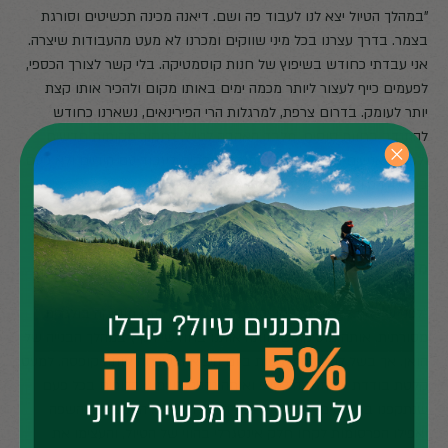
"במהלך הטיול יצא לנו לעבוד פה ושם. דיאנה מכינה תכשיטים וסורגת
בצמר. בדרך עצרנו בכל מיני שווקים ומכרנו לא מעט מהעבודות שיצרה.
אני עבדתי כחודש בשיפוץ של חנות קוסמטיקה. בלי קשר לצורך הכספי,
לפעמים כייף לעצור ליותר מכמה ימים באותו מקום ולהכיר אותו קצת
יותר לעומק. בדרום צרפת, למרגלות הרי הפירינאים, נשארנו כחודש
להתנדב בחוות סוסים. מלבד האהבה לטייל, לחקור מקומות חדשים
ולפגוש אנשים מעניינים, שנינו מאוד אוהבים לעבוד עם הידיים ולא פעם
במהלך הטיול מצאנו עצמנו מתגעגעים לזה".
מה הפלייליסט שמלווה אתכם בדרכים?
"לפני שיצאנו לדרך, הכנו קופסה מלאה בקלטות עם מוסיקה בולגרית
מסורתית. אותה מוסיקה שליוותה אותנו בחודשי הקיץ במהלך הבנייה של
הואן. אך בשל להט ההתרגשות ביום היציאה נשכחה אותה קופסה. למעט
קלטת בודדת שהתגנבה לטייפ ואותה נהנינו לשמוע בלופים בכל פעם
שנתקפנו בגעגועים. רוב הזמן נכח הרדיו המקומי. המקצבים, השפה
ואפילו הפרסומות לקחו חלק אינטגרלי בהווי של הטיול, והעצימו את