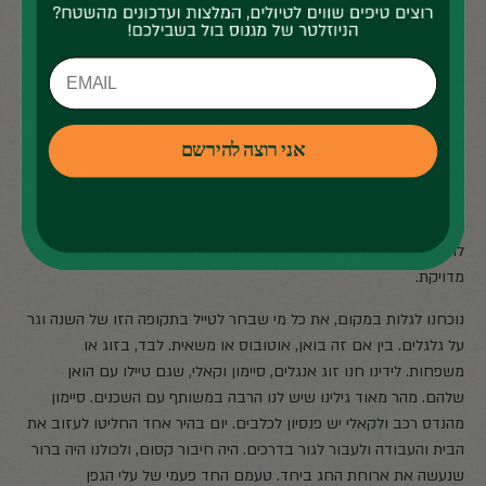
החוויה בכל מדינה. מעבר למיינסטרים, נהנינו להאזין בערבים לתחנת
ג'אז מקומית בקרואטיה, או למסיבת סלסה פרטית בואן באזור מלגה".
האם נתקלתם בעוד מטיילים שעשו טיול דומה לשלכם?
"אחרי שחגגנו את חג החנוכה לאורך חציית הפירינאים ועד מדריד,
חיפשנו מקום הולם לציין את ערב חג המולד והחלטתו לעשותו ערב
אני רוצה להירשם
אינטימי במעיין חם ליד גרנדה. קנינו את כל המצרכים הדרושים ויצאנו
לצוד את הספוט המושלם. לאחר שעה ארוכה של חיפוש המעיין בין מטעי
זיתים, מצאנו את המקום המיוחל. להפתעתנו, לא היינו היחידים שרצו
לחגוג את הולדתו של ישו לצד בריכות מים מינרלים בטמפרטורה
מדויקת.
נוכחנו לגלות במקום, את כל מי שבחר לטייל בתקופה הזו של השנה וגר
על גלגלים. בין אם זה בואן, אוטובוס או משאית. לבד, בזוג או
משפחות. לידינו חנו זוג אנגלים, סיימון וקאלי, שגם טיילו עם הואן
שלהם. מהר מאוד גילינו שיש לנו הרבה במשותף עם השכנים. סיימון
מהנדס רכב ולקאלי יש פנסיון לכלבים. יום בהיר אחד החליטו לעזוב את
הבית והעבודה ולעבור לגור בדרכים. היה חיבור קסום, ולכולנו היה ברור
שנעשה את ארוחת החג ביחד. טעמם החד פעמי של עלי הגפן