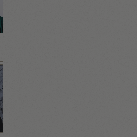
ד"ר ברק לויט
M.D. General and Trauma surgery
expert. Medical Director