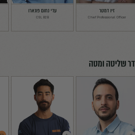
f Marketing
Chief Financial Officer
עדי נחום פונארו
מיכל בדר
Service Manager
CSL B2B