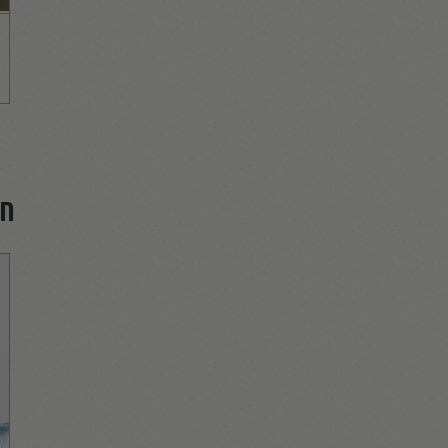
Chief Operations Officer
זיו דמטר
Chief Professional Officer