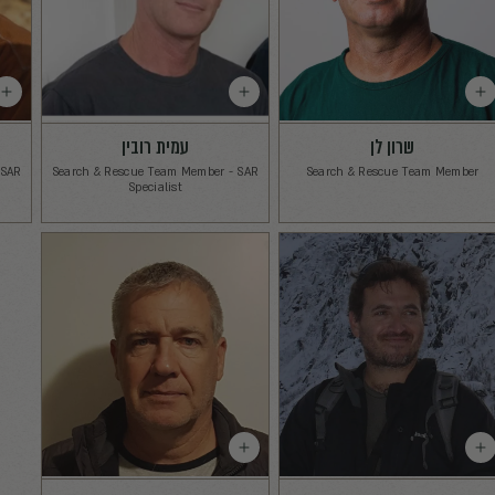
ד״ר ראם שדה
ד"ר יובל 
nal Medicine, Mental
M.D, Emergency Medicine Specialist
 Team Leader
Operational Medicine