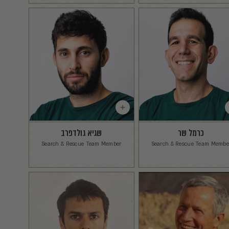
ן
Customer S
Repr