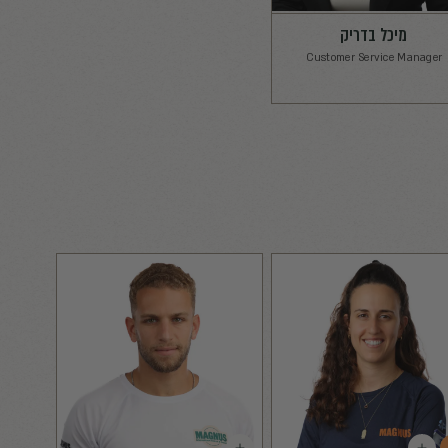
Head of Operations & Special Projects
VP O
יק
Customer 