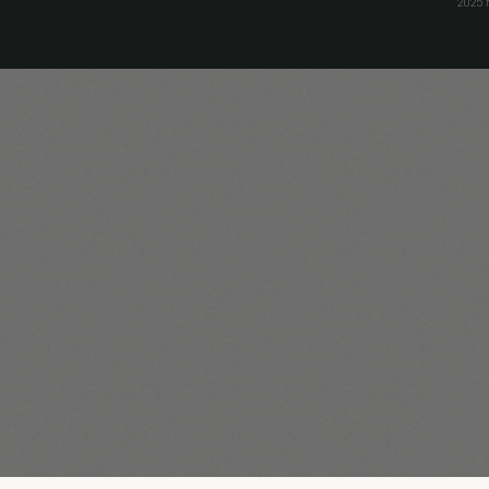
חזרה למעלה
Facebook
Instagram
Linkedin
service@magnus.co.il
International Website