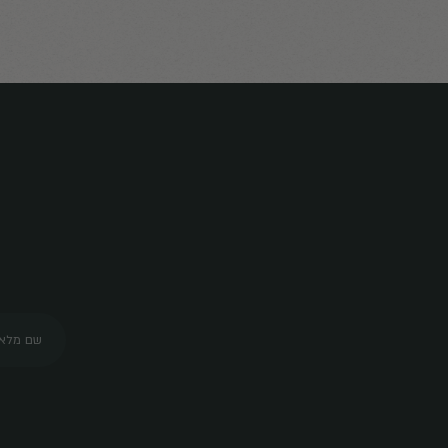
שיתו
א