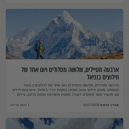
ארבעה מטיילים, שלושה מסלולים ויום אחד של
חילוצים בנפאל
ארבעה מטיילים, שלושה מסלולים ויום אחד של חילוצים בנפאל
קונספט: מסוק חילוץ צהוב ממתין במנחת הררי בנפאל, איש צוות חילוץ
עם מכשיר קשר מתקדם לעברו, פסגות מושלגות ועננות ברקע. צילום
ריאליסטי, ללא הצגת אדם פצוע. טקסט חלופי: מסוק וצוות חילוץ
במנחת הררי בנפאל במהלך פינוי רפואי מגובה רב. אותו יום, שלוש זירות
תאריך פרסום
01/07/2026
1 דקות קריאה
שונות חדר מבצעים […]