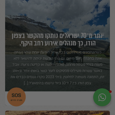
יותר מ־70 ישראלים נותקו מהקשר בצפון
הודו, כך מנהלים אירוע רחב היקף.
כשהטלפונים משתתקים בבת אחת הודעה אחת שלא נענתה
אינה בהכרח מצב חירום. גם שתי הודעות יכולות להישאר ללא
מענה בגלל מסלול מרוחק, סוללה חלשה או קליטה גרועה. אבל
כאשר עשרות מטיילים מפסיקים ליצור קשר באותו אזור ובאותו
זמן, התמונה משתנה לחלוטין. ביולי 2023 פקדו גשמים כבדים את
צפון הודו. בין 7 ל־10 ביולי נרשמו בהימאצ'ל […]
SOS
X
MAGNUS
הרשמה
מקרה חירום
לא לוקחים סיכון, לוקחים MAGNUS