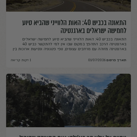
התאונה בכביש 40: האות הלווייני שהביא סיוע
לחמישה ישראלים בארגנטינה
התאונה בכביש 40: האות הלווייני שהביא סיוע לחמישה ישראלים
בארגנטינה הרכב התהפך במקום שבו אין למי להתקשר כביש 40
בארגנטינה מזוהה עם מרחבים עצומים, נופי פטגוניה ונסיעות ארוכות בין
יעדים. בחלקים המרוחקים שלו, המרחק בין נקודות יישוב גדול והתקשורת
הסלולרית אינה מובטחת. באפריל 2018 התהפך ג'יפ שבו נסעו חמישה
תאריך פרסום
01/07/2026
1 דקות קריאה
מטיילים ישראלים. התאונה התרחשה באזור מבודד […]