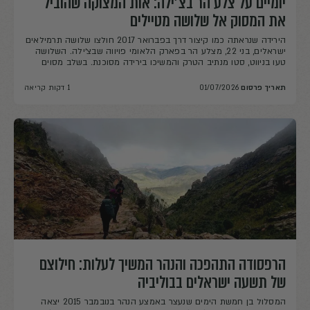
יומיים על צלע הר בצ׳ילה: אות המצוקה שהוביל
את המסוק אל שלושה מטיילים
הירידה שנראתה כמו קיצור דרך בפברואר 2017 חולצו שלושה תרמילאים
ישראלים, בני 22, מצלע הר בפארק הלאומי פויווה שבצ׳ילה. השלושה
טעו בניווט, סטו מנתיב הטרק והמשיכו בירידה מסוכנת. בשלב מסוים
הגיעו למצוק בגובה של מאות מטרים, ללא אפשרות להמשיך וללא
יכולת לטפס בחזרה. סביבם היה ג׳ונגל סבוך, והם נאלצו להעביר במקום
תאריך פרסום
01/07/2026
1 דקות קריאה
יומיים בתנאי שטח שלא […]
הרפסודה התהפכה והנהר המשיך לעלות: חילוצם
של תשעה ישראלים בבוליביה
המסלול בן חמשת הימים שנעצר באמצע הנהר בנובמבר 2015 יצאה