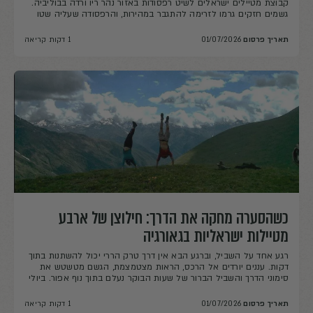
קבוצת מטיילים ישראלים לשיט רפסודות באזור נהר ריו ורדה בבוליביה.
גשמים חזקים גרמו לזרימה להתגבר במהירות, והרפסודה שעליה שטו
התהפכה. תשעה מטיילים נותרו על גדת הנהר יחד עם מדריך מקומי.
חלק מהציוד והמזון אבדו במים, והקבוצה נאלצה להמתין באזור מרוחק
תאריך פרסום
01/07/2026
1 דקות קריאה
עד שניתן יהיה להגיע אליה […]
כשהסערה מחקה את הדרך: חילוצן של ארבע
מטיילות ישראליות בגאורגיה
רגע אחד על השביל, וברגע הבא אין דרך טרק הררי יכול להשתנות בתוך
דקות. עננים יורדים אל הרכס, הראות מצטמצמת, הגשם מטשטש את
סימוני הדרך והשביל הברור של שעות הבוקר נעלם בתוך נוף אפור. ביולי
2018 נקלעו ארבע מטיילות ישראליות למצב כזה במהלך טרק בגאורגיה.
מזג האוויר היה סוער, המטיילות איבדו את דרכן ולא הצליחו […]
תאריך פרסום
01/07/2026
1 דקות קריאה