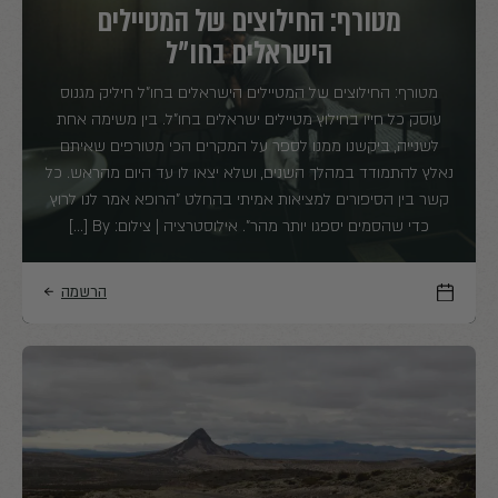
מטורף: החילוצים של המטיילים
הישראלים בחו"ל
מטורף: החילוצים של המטיילים הישראלים בחו"ל חיליק מגנוס
עוסק כל חייו בחילוץ מטיילים ישראלים בחו"ל. בין משימה אחת
לשנייה, ביקשנו ממנו לספר על המקרים הכי מטורפים שאיתם
נאלץ להתמודד במהלך השנים, ושלא יצאו לו עד היום מהראש. כל
קשר בין הסיפורים למציאות אמיתי בהחלט "הרופא אמר לנו לרוץ
כדי שהסמים יספגו יותר מהר". אילוסטרציה | צילום: By […]
הרשמה