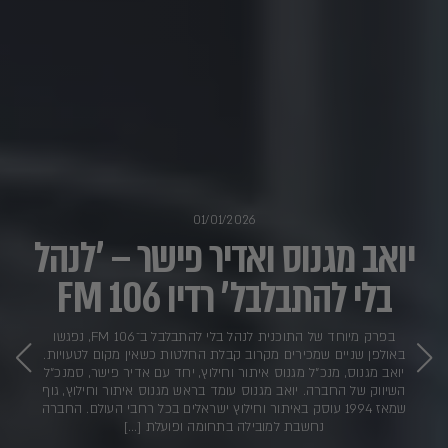
01/01/2026
יואב מגנוס ואדיר פישר – ׳לנהל
בלי להתבלבל׳ רדיו 106 FM
בפרק מיוחד של התוכנית לנהל בלי להתבלבל ב־106 FM, נפגשו
באולפן שניים שמכירים מקרוב קבלת החלטות כשאין מקום לטעויות.
יואב מגנוס, מנכ״ל מגנוס איתור וחילוץ, יחד עם אדיר פישר, סמנכ״ל
השיווק של החברה. יואב מגנוס עומד בראש מגנוס איתור וחילוץ, גוף
שמאז 1994 עוסק באיתור וחילוץ ישראלים בכל רחבי העולם. החברה
נחשבת למובילה בתחומה ופועלת […]