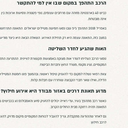
ין למי להתקשר
ם עצומים, נופי פטגוניה ונסיעות ארוכות בין יעדים. בחלקים המרוחקים שלו, המר
האירוע. השאלה הבאה היא כיצד מודיעים למישהו שהאירוע התרחש.
ה
מצעות תקשורת לוויינית. ההתרעה התקבלה במרכז השליטה של מגנוס, שהחל
 הביטוח.
ל ראשוני, ובהמשך פונו חמשת המטיילים באמבולנס לבית חולים מקומי. שתי 