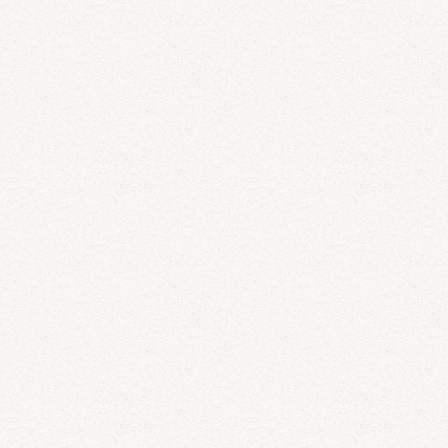
חזרה למעלה
Facebook
Instagram
Linkedin
service@magnus.co.il
International Website