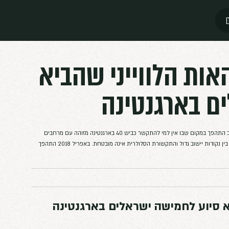
ות הלווייני שהביא
ינה
התאונה בכביש 40: האות הלווייני שהביא סיוע לחמישה ישראלים בארגנטינה הרכב התהפך במקום שבו אין למי להתקשר כביש 40 בארגנטינה מזוהה עם מרחבים
עצומים, נופי פטגוניה ונסיעות ארוכות בין יעדים. בחלקים המרוחקים שלו, המרחק בין נקודות יישוב גדול והתקשורת הסלולרית אינה מובטחת. באפריל 2018 התהפך