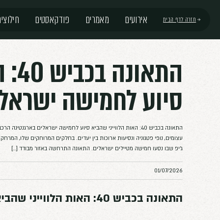
פודקאסטים
חילוצים
התאונה בכביש 40: הא
שה ישראלים בארגנט
התאונה התרחשה באזור מבודד […]