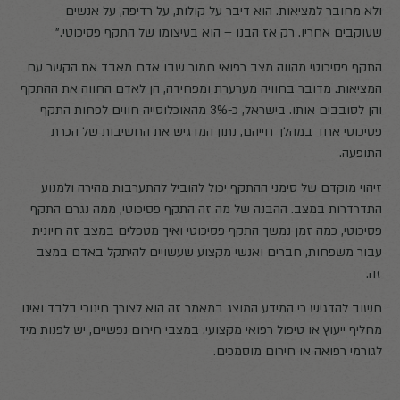
ולא מחובר למציאות. הוא דיבר על קולות, על רדיפה, על אנשים
שעוקבים אחריו. רק אז הבנו – הוא בעיצומו של התקף פסיכוטי."
התקף פסיכוטי מהווה מצב רפואי חמור שבו אדם מאבד את הקשר עם
המציאות. מדובר בחוויה מערערת ומפחידה, הן לאדם החווה את ההתקף
והן לסובבים אותו. בישראל, כ-3% מהאוכלוסייה חווים לפחות התקף
פסיכוטי אחד במהלך חייהם, נתון המדגיש את החשיבות של הכרת
התופעה.
זיהוי מוקדם של סימני ההתקף יכול להוביל להתערבות מהירה ולמנוע
התדרדרות במצב. ההבנה של מה זה התקף פסיכוטי, ממה נגרם התקף
פסיכוטי, כמה זמן נמשך התקף פסיכוטי ואיך מטפלים במצב זה חיונית
עבור משפחות, חברים ואנשי מקצוע שעשויים להיתקל באדם במצב
זה.
חשוב להדגיש כי המידע המוצג במאמר זה הוא לצורך חינוכי בלבד ואינו
מחליף ייעוץ או טיפול רפואי מקצועי. במצבי חירום נפשיים, יש לפנות מיד
לגורמי רפואה או חירום מוסמכים.