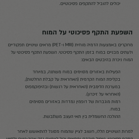
יכולים להוביל להתקפים פסיכוטיים.
השפעת התקף פסיכוטי על המוח
מחקרים באמצעות הדמיה מוחית (MRI ו-PET) מראים שינויים תפקודיים
ולעתים מבניים במוח בזמן התקף פסיכוטי. השפעת התקף פסיכוטי על
המוח ניכרת בהיבטים הבאים:
הפעילות באזורים מסוימים במוח משתנה, במיוחד
בקליפת המוח הקדמית (האחראית על קבלת החלטות),
במערכת הלימבית (האחראית על רגשות) ובהיפוקמפוס
(האחראי על זיכרון).
רמות מוגברות של דופמין נמדדות באזורים מסוימים
במוח.
ההולכה החשמלית בין תאי העצב משתבשת.
למרות השינויים הללו, חשוב לציין שהמוח מסוגל להתאושש לאחר
התקף פסיכוטי. טיפול מוקדם ומתאים יכול לצמצם נזק ארוך-טווח ולסייע