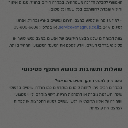
האפשרי לקבלת הדרכה משפחתית. במקרה חירום בחו"ל, מגנוס איתור
וחילוץ עומדת לרשותכם בכל שעה וכל מקום.
> למידע נוסף או לסיוע במצבי חירום נפשיים בארץ ובחו"ל, אנחנו
זמינים 24/7 ב
service@magnus.co.il
. או בטלפון: 03-800-6808
צוות המומחים שלנו מבצע חילוצים של אנשים במצב נפשי סוער או
פסיכוטי ברחבי העולם, ויודע לספק את המענה המקצועי והמהיר ביותר.
שאלות ותשובות בנושא התקף פסיכוטי
האם ניתן למנוע התקף פסיכוטי מראש?
במקרים רבים ניתן לזהות סימנים מוקדמים כמו חרדה, שינויים בדפוסי
שינה, חשדנות גוברת או התנהגות חריגה. זיהוי מוקדם, ליווי מקצועי,
ושמירה על איזון תרופתי או רגשי עשויים למנוע התפרצות או לפחות
לצמצם את עוצמתה.