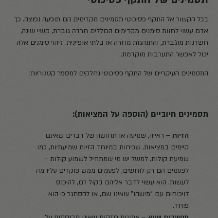
בכל הקשור אל התקף פסיכוטי תסמינים מקדימים הם תופעה נפוצה. כך
אדם עשוי לחוות סימנים מקדימים הכוללים חרדה גוברת, קשיי שינה,
חשדנות מוגברת, והתנהגות מוזרה או בלתי אופיינית. זיהוי סימנים אלה
יכול לאפשר התערבות מוקדמת.
התסמינים העיקריים של התקף פסיכוטי נחלקים למספר קטגוריות:
תסמינים חיוביים (הוספה על המציאות):
הזיות
– ראייה, שמיעה או תחושה של דברים שאינם
קיימים במציאות. שכיחות במיוחד הזיות שמיעתיות, כמו
שמיעת קולות. למשל יש מי שמתחיל לשמוע קולות –
לפעמים הם רק לוחשים, לפעמים ממש פוקדים עליו מה
לעשות. הוא עשוי לדבר אליהם בקול רם, להיכנס
לויכוחים עם "מישהו" שאינו שם, או להסתגר כי הוא
פוחד.
מחשבות שווא
– אמונות חזקות שאינן מבוססות על