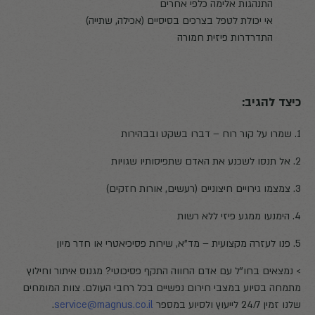
התנהגות אלימה כלפי אחרים
אי יכולת לטפל בצרכים בסיסיים (אכילה, שתייה)
התדרדרות פיזית חמורה
כיצד להגיב:
1. שמרו על קור רוח – דברו בשקט ובבהירות
2. אל תנסו לשכנע את האדם שתפיסותיו שגויות
3. צמצמו גירויים חיצוניים (רעשים, אורות חזקים)
4. הימנעו ממגע פיזי ללא רשות
5. פנו לעזרה מקצועית – מד"א, שירות פסיכיאטרי או חדר מיון
> נמצאים בחו"ל עם אדם החווה התקף פסיכוטי? מגנוס איתור וחילוץ
מתמחה בסיוע במצבי חירום נפשיים בכל רחבי העולם. צוות המומחים
שלנו זמין 24/7 לייעוץ ולסיוע במספר
service@magnus.co.il
.