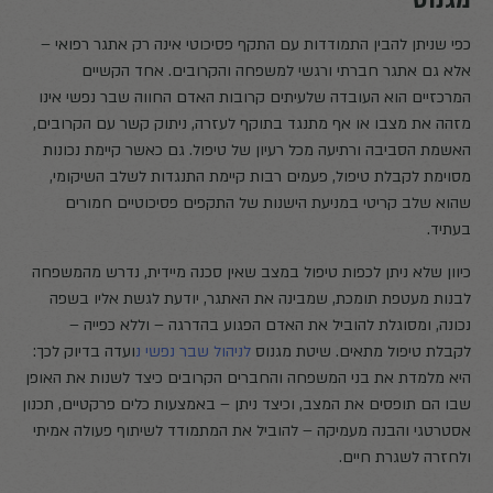
מגנוס
כפי שניתן להבין התמודדות עם התקף פסיכוטי אינה רק אתגר רפואי –
אלא גם אתגר חברתי ורגשי למשפחה והקרובים. אחד הקשיים
המרכזיים הוא העובדה שלעיתים קרובות האדם החווה שבר נפשי אינו
מזהה את מצבו או אף מתנגד בתוקף לעזרה, ניתוק קשר עם הקרובים,
האשמת הסביבה ורתיעה מכל רעיון של טיפול. גם כאשר קיימת נכונות
מסוימת לקבלת טיפול, פעמים רבות קיימת התנגדות לשלב השיקומי,
שהוא שלב קריטי במניעת הישנות של התקפים פסיכוטיים חמורים
בעתיד.
כיוון שלא ניתן לכפות טיפול במצב שאין סכנה מיידית, נדרש מהמשפחה
לבנות מעטפת תומכת, שמבינה את האתגר, יודעת לגשת אליו בשפה
נכונה, ומסוגלת להוביל את האדם הפגוע בהדרגה – וללא כפייה –
לקבלת טיפול מתאים. שיטת מגנוס
לניהול שבר נפשי נ
ועדה בדיוק לכך:
היא מלמדת את בני המשפחה והחברים הקרובים כיצד לשנות את האופן
שבו הם תופסים את המצב, וכיצד ניתן – באמצעות כלים פרקטיים, תכנון
אסטרטגי והבנה מעמיקה – להוביל את המתמודד לשיתוף פעולה אמיתי
ולחזרה לשגרת חיים.