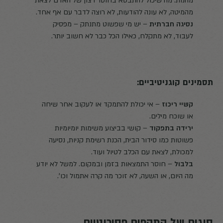
מהנות. מה שיכול להתבטא בחוסר רצון של האדם לצאת
מהמיטה, לא עונה להודעות, לא רוצה לדבר עם אף אחד.
נסיגה חברתית
– יש מי שפשוט מתנתק – מפסיק
לעבוד, לא מתקלח, כאילו הכל כבר לא חשוב יותר.
תסמינים קוגניטיביים:
קשיי ריכוז
– אי יכולת להתמקד או לעקוב אחר שיחה
או שוכח מילים.
ירידה בתפקוד
– קושי בביצוע משימות יומיומיות
פשוטות כמו סידור הבית, הכנת רשימת קניות, נסיעה
למכולת, לצאת עם הכלב לטיול ועוד.
בלבול
– חוסר התמצאות בזמן ובמקום. למשל לא יודע
מה היום, או השעה, לא זוכר מה קרה אתמול וכו'.
סוגים של התקפים פסיכוטיים