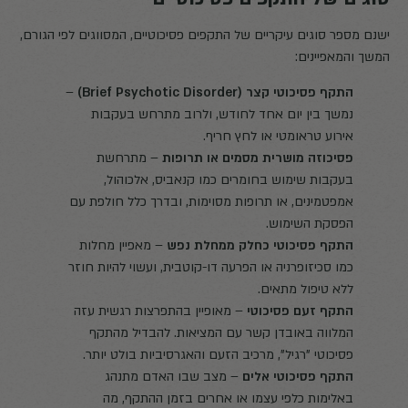
ישנם מספר סוגים עיקריים של התקפים פסיכוטיים, המסווגים לפי הגורם,
המשך והמאפיינים:
התקף פסיכוטי קצר (Brief Psychotic Disorder)
–
נמשך בין יום אחד לחודש, ולרוב מתרחש בעקבות
אירוע טראומטי או לחץ חריף.
פסיכוזה מושרית מסמים או תרופות
– מתרחשת
בעקבות שימוש בחומרים כמו קנאביס, אלכוהול,
אמפטמינים, או תרופות מסוימות, ובדרך כלל חולפת עם
הפסקת השימוש.
התקף פסיכוטי כחלק ממחלת נפש
– מאפיין מחלות
כמו סכיזופרניה או הפרעה דו-קוטבית, ועשוי להיות חוזר
ללא טיפול מתאים.
התקף זעם פסיכוטי
– מאופיין בהתפרצות רגשית עזה
המלווה באובדן קשר עם המציאות. להבדיל מהתקף
פסיכוטי "רגיל", מרכיב הזעם והאגרסיביות בולט יותר.
התקף פסיכוטי אלים
– מצב שבו האדם מתנהג
באלימות כלפי עצמו או אחרים בזמן ההתקף, מה