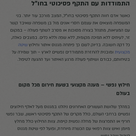
התמודדות עם התקף פסיכוטי בחו"ל
כאשר אדם חווה התקף פסיכוטי בחו"ל, המצב מורכב עוד יותר. בני
המשפחה מוצאים את עצמם חסרי אונים מול בן משפחה שאיבד קשר
עם המציאות, מתנהל בצורה מסוכנת או מסרב לשתף פעולה – במקום
זר, לעיתים ללא תמיכה מקומית, ללא שפה וללא כלים. במצבים כאלה,
כל דקה חשובה. בדיוק לשם כך פיתחה מגנוס איתור וחילוץ
שיטה
מקצועית
ומובנית להחזרת מתמודדים נפשיים לארץ – תוך שמירה על
בטיחותם, כבודם ושיתוף פעולה מרגע האיתור ועד ההגעה לטיפול.
חילוץ נפשי – מענה מקצועי בשעת חירום מכל מקום
בעולם
במהלך שלושת העשורים האחרונים ניהלנו במגנוס מעל לאלף חילוצים
נפשיים ברחבי העולם, כולל מקרים של התקף פסיכוטי ראשון, שבר נפשי
חריף או התפרצות של מחלה נפשית קיימת. צוות החילוץ כולל מחלץ
מיומן ואיש צוות רפואי עם הכשרה מיוחדת, ופועל לפי שיטת מגנוס
לניהול שבר נפשי.