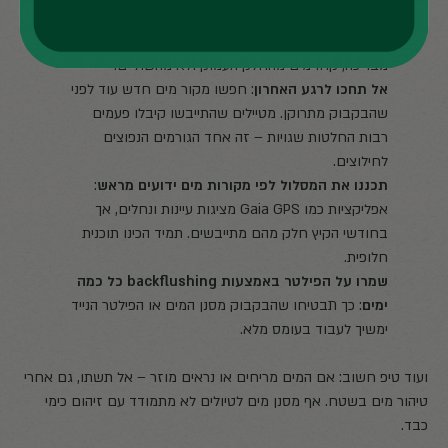
מסנן מים לטיולים מתקשה להתמודד עם עומסי בוץ
וחיידקים במים שלא בתנועה. אם אין ברירה אלא לשאוב
מבריכה, קחו מים מהחלק העמוק ולא מהשוליים.
אל תחכו לרגע האחרון
: חפשו מקור מים חדש עוד לפני
שהבקבוק מתרוקן. מטיילים שהתייבשו קיבלו פעמים
רבות החלטות שגויות – זה אחד הגורמים הנפוצים
לחילוצים.
תכננו את המסלול לפי מקורות מים ידועים מראש
:
אפליקציות כמו Gaia GPS מציגות עיינות ונחלים, אך
בחודשי הקיץ חלק מהם מתייבשים. תמיד הכינו תוכנית
חלופית.
שמרו על הפילטר באמצעות backflushing כל כמה
ימים
: כך תבטיחו שהבקבוק מסנן המים או הפילטר הנייד
ימשיך לעבוד בעומס מלא.
ועוד טיפ חשוב: אם המים מריחים או נראים מוזר – אל תשתו, גם אחרי
טיהור מים בשטח. אף מסנן מים לטיולים לא מתמודד עם זיהום כימי
כבד.