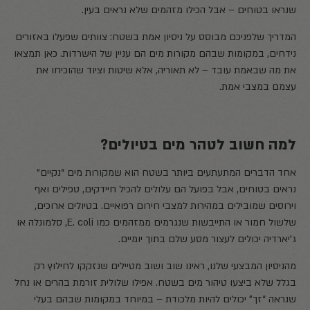
שנראו בטוחים – אבל הכילו מזהמים שלא נראים בעין.
המדריך שלפניכם מבוסס על ניסיון אמת בשטח: צוותים שפעלו באזורים
נידחים, במקומות שבהם מקורות מים הם עניין של הישרדות. כאן תמצאו
את מה שבאמת עובד – לא תאוריה, אלא שיטות וציוד שהוכיחו את
עצמם במצבי אמת.
למה חשוב לטהר מים בטיולים?
אחד הדברים המתעתעים ביותר בשטח הוא שמקורות מים “נקיים”
נראים בטוחים, אבל בפועל הם עלולים להכיל חיידקים, טפילים ואף
וירוסים שמובילים במהירות למצבי חירום רפואיים. בטיולים ארוכים,
שלשול חמור או התייבשות שנגרמים ממזהמים כמו E. coli, סלמונלה או
ג’יארדיה יכולים לעצור מסע שלם בתוך יומיים.
מהניסיון המבצעי שלנו, ראינו שוב ושוב מטיילים שנזקקו לחילוץ רק
בגלל שלא ביצעו טיהור מים בשטח. אפילו שלולית זורמת בהרים או נחל
שנראה “זך” יכולים להיות מלכודת – במיוחד במקומות שבהם בעלי