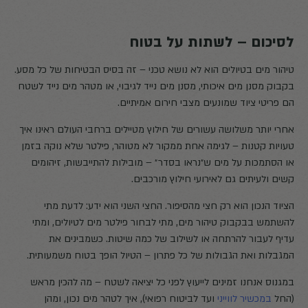
לסיכום – לשתות על בטוח
טיהור מים בטיולים הוא לא נושא טכני – זה בסיס הבטיחות של כל מסע.
בקבוק מסנן מים איכותי, מסנן מים נייד לגיבוי, או מטהר מים נייד לשטח
הם פריטי ציוד שמונעים מצבי חירום אמיתיים.
אחרי יותר משלושה עשורים של חילוץ מטיילים ברחבי העולם ראינו איך
טעויות קטנות – לגימה אחת ממקור לא מטוהר, פילטר שלא נוקה בזמן
או הסתמכות על מים ש״נראו בסדר״ – מובילות להתייבשות, זיהומים
קשים ולעיתים גם לאירועי חילוץ מורכבים.
הציוד הנכון הוא רק חצי מהסיפור. החצי השני הוא ידע: לדעת מתי
להשתמש בבקבוק טיהור מים, מתי לבחור פילטר מים לטיולים, ומתי
עדיף לעבור להרתחה או לשילוב של כמה שיטות. כשמבינים את
המגבלות ואת הגבולות של כל פתרון – הטיול הופך בטוח משמעותית.
במגנוס אנחנו זמינים לייעוץ לפני כל יציאה לשטח – מה להכין מראש
(החל
במכשיר לווייני
ועד לביטוח רפואי), איך לטהר מים נכון, ומהן