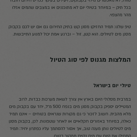
טווח, לא מאפשרים מילוי בקבוקים, ויעילים בעיקר כפריט חירום חובה
בכל תיק – במיוחד בטיולי יום לא מתוכננים או במצבים שהמים אזלו
מהר מהצפוי.
טיפ שלנו: תמיד החזיקו מסנן קש בתיק החירום גם אם יש לכם בקבוק
מסנן מים לטיולים. הוא קטן, זול – וברגע אמת יכול למנוע התייבשות.
המלצות מגנוס לפי סוג הטיול
טיולי יום בישראל
במרבית מסלולי היום בארץ אין צורך לשאת מערכות כבדות. לרוב
המטיילים יספיק בקבוק מסנן מים בנפח 500 מ״ל, יחד עם בקבוק מים
מלא מהבית. חשוב לזכור כי גם מקורות שנראים בטוחים – אינם תמיד
כאלה, במיוחד באזורים חקלאיים או לאחר שטפונות. לכן, בקבוק מסנן
מים לטיולים נותן מענה טוב, אך אסור להסתמך עליו כפתרון יחיד: תמיד
התחילו את היום עם מים נקיים ממקור בטוח.