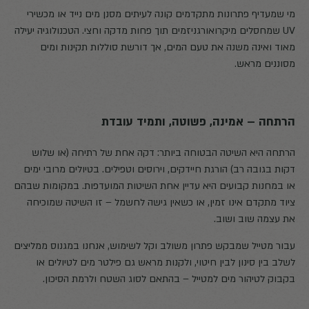
מי שמעדיף פתרונות מתקדמים קונה לעיתים מסנן מים נייד או מכשירי
UV שמחסלים מיקרואורגניזמים תוך פחות מדקה וחצי. הטכנולוגיה יעילה
מאוד ואינה משנה את טעם המים, אך דורשת סוללות תקינות ומים
מסוננים מראש.
הרתחה – אמינה, פשוטה, ותמיד עובדת
הרתחה היא השיטה הבטוחה ביותר: דקה אחת של רתיחה (או שלוש
דקות בגובה רב) הורגת חיידקים, וירוסים וטפילים. בטיולים מרובי ימים
או במחנות קבועים היא עדיין אחת השיטות המועדפות. במקומות שבהם
ציוד מתקדם אינו זמין, או כשאין גישה לחשמל – זו השיטה שמוכיחה
את עצמה שוב ושוב.
עבור מטייל שמבקש פתרון משולב וקל לשימוש, אנחנו במגנוס ממליצים
לשלב בין סינון לבין חיטוי, ולקנות מראש גם פילטר מים לטיולים או
בקבוק לטיהור מים למטייל – בהתאם לסוג השטח ולרמת הסיכון.