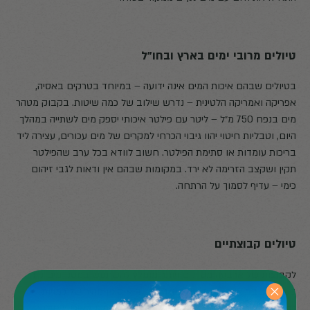
טיולים מרובי ימים בארץ ובחו"ל
בטיולים שבהם איכות המים אינה ידועה – במיוחד בטרקים באסיה,
אפריקה ואמריקה הלטינית – נדרש שילוב של כמה שיטות. בקבוק מטהר
מים בנפח 750 מ״ל – ליטר עם פילטר איכותי יספק מים לשתייה במהלך
היום, וטבליות חיטוי יהוו גיבוי הכרחי למקרים של מים עכורים, עצירה ליד
בריכות עומדות או סתימת הפילטר. חשוב לוודא בכל ערב שהפילטר
תקין ושקצב הזרימה לא ירד. במקומות שבהם אין ודאות לגבי זיהום
כימי – עדיף לסמוך על הרתחה.
טיולים קבוצתיים
לקבוצות של ארבעה מטיילים ויותר מומלץ להשתמש במסנן מים נייד
בשיטת כובד או בשיטת שאיבה. היתרון הוא סינון מהיר של כמויות
גדולות וחיסכון במשקל אישי. עם זאת, מניסיון שלנו באירועי חילוץ