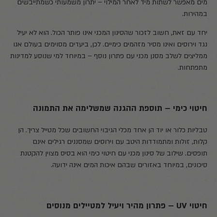
מים מאפשר לשתות מיד לאחר המילוי – יתרון משמעותי כשמתייבשים
במהירות.
יחד עם זאת, חשוב לזכור שהסינון המכני אינו פותר הכול. הוא לא יעיל
נגד וירוסים ואינו מסיר מזהמים כימיים. לכן, ביעדים מסוימים בעולם אנו
ממליצים לשלב מסנן מכני עם פתרון נוסף – במיוחד למי שנוסע למדינות
מתפתחות.
חיטוי כימי – תוספת ההגנה שמשלימה את התמונה
טבליות כלור או יוד הן אחד מכלי הגיבוי החשובים שכל מטייל צריך. הן
קלות, זולות ומתמודדות היטב עם וירוסים שמסננים רגילים אינם
תופסים. שילוב של סינון מכני עם חיטוי כימי הוא בסיס מצוין להקטנת
סיכונים, במיוחד באזורים שבהם איכות המים אינה ידועה.
חיטוי UV – פתרון מהיר ויעיל למטיילים מנוסים