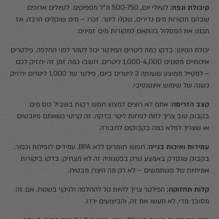
קיבולת ונפח:
לטיולי יום, 500-750 מ"ל מספיקים. לטיולים ארוכים
שבהם מקורות מים נדירים, שקלו ליטר. זכרו – מים שוקלים הרבה, אז
תכננו את המסלול בהתאם למקורות מים זמינים.
יכולת הסינון: בדקו כמה ליטרים הפילטר יכול לטהר לפני החלפה. פילטרים
איכותיים מסננים 1,000-4,000 ליטרים. חשבו כמה זמן זה יחזיק לכם
– למטייל ממוצע ששותה 3 ליטרים ביום, פילטר של 1,000 ליטרים יחזיק
כשנה של שימוש אינטנסיבי.
קצב הזרימה
: אתם לא רוצים למצוץ חמש דקות בשביל כוס מים.
בקבוק טוב צריך לתת לפחות ליטר בדקה. זה קריטי כשאתם מיובשים
או שצריך למלא כמה בקבוקים לחבורה.
עמידות ואיכות בנייה
: חפשו חומרים ללא BPA, עמידים לנפילות וכפור.
בקבוק שנסדק באמצע טרק בפטגוניה זה לא מצחיק. בדקו ביקורות
אמיתיות של משתמשים – לא רק מה היצרן מבטיח.
קלות תחזוקה:
הפילטר צריך להיות קל להחלפה ולניקוי בשטח. אם זה
מסובך מדי, לא תעשו את זה, והביצועים ירדו.