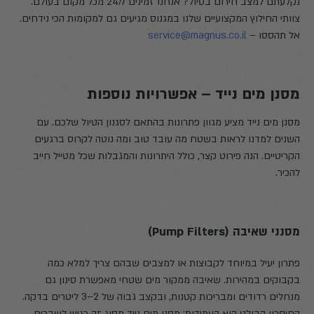
נקלעתם למצב חירום בטיול? אנחנו זמינים 24/7 מכל מקום בעולם.
צוותי החילוץ המקצועיים שלנו במגנוס מגיעים גם למקומות הכי נידחים.
אל תהססו –
service@magnus.co.il
מסנן מים נייד – אפשרויות נוספות
מסנן מים נייד מציע מגוון פתרונות בהתאם לסגנון הטיול שלכם. עם
השנים למדנו לראות בשטח מה עובד טוב ומה נוטה לקרוס ברגעים
הקריטיים. הנה פירוט קצר, כולל היתרונות והמגבלות שכל מטייל חייב
להכיר.
מסנני שאיבה (Pump Filters)
פתרון יעיל במיוחד לקבוצות או למצבים שבהם צריך למלא כמה
בקבוקים במהירות. שאיבה ממקור מים שטחי מאפשרת סינון גם
מנחלים רדודים ומבריכות קטנות, ובקצב גבוה של 2–3 ליטרים בדקה.
החיסרון הבולט הוא העמידות: מסנן מים נייד מסוג זה רגיש לשברים