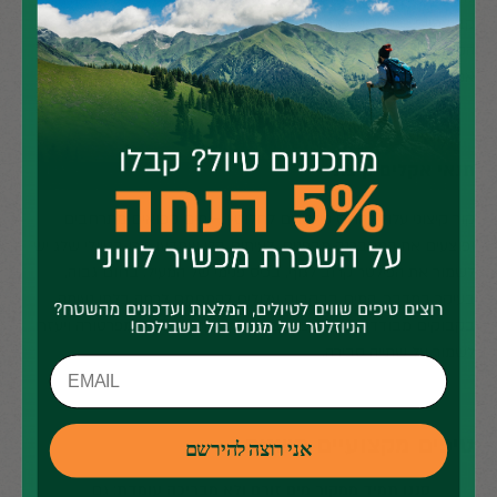
קבוצתיים – כאשר יש מסנן מרכזי אחד בלבד והוא מתקלקל, כל
הקבוצה נכנסת לסיכון. לכן בקבוצות חובה להחזיק מסנן גיבוי נוסף,
אפילו בסיסי.
תנאי אקלים קיצוני
קור קיצוני עלול להרוס פילטרים לחלוטין – מים קפואים מתרחבים
ופוצעים את הממברנה מבפנים, לעיתים בלי שתדעו. לכן בטיולי שלג יש
לשמור את הפילטר קרוב לגוף, בכיס פנימי של המעיל. בחום גבוה,
בעיקר במדבר, המים בבקבוק עלולים להתחמם לרמה בלתי נעימה.
בקבוקים מבודדים או עטיפה בבד רטוב יקטינו את הטמפרטורה ויעזרו
לשמור על שתייה סבירה.
טיפים מקצועיים משטח
אני רוצה להירשם
סננו תמיד ממקור מים זורם ולא מבריכה עומדת
: גם