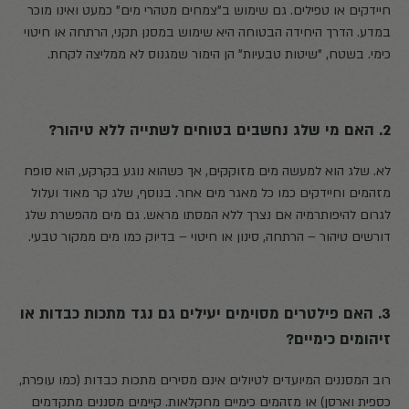
חיידקים או טפילים. גם שימוש ב"צמחים מטהרי מים" כמעט ואינו מוכר
במדע. הדרך היחידה הבטוחה היא שימוש במסנן תקני, הרתחה או חיטוי
כימי. בשטח, "שיטות טבעיות" הן הימור שמגנוס לא ממליצה לקחת.
2. האם מי שלג נחשבים בטוחים לשתייה ללא טיהור?
לא. שלג הוא למעשה מים מזוקקים, אך כשהוא נוגע בקרקע, הוא סופח
מזהמים וחיידקים כמו כל מאגר מים אחר. בנוסף, שלג קר מאוד ועלול
לגרום להיפותרמיה אם נצרך ללא המסתו מראש. גם מים מהפשרת שלג
דורשים טיהור – הרתחה, סינון או חיטוי – בדיוק כמו מים ממקור טבעי.
3. האם פילטרים מסוימים יעילים גם נגד מתכות כבדות או
זיהומים כימיים?
רוב המסננים המיועדים לטיולים אינם מסירים מתכות כבדות (כמו עופרת,
כספית וארסן) או מזהמים כימיים מחקלאות. קיימים מסננים מתקדמים