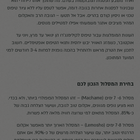
ואחד משבע הפסגות המבוקשות בעולם. מה שהופך אותו לייחודי הוא
שבניגוד לפסגות אחרות בגובה דומה, אפשר לטפס עליו ללא ציוד טיפוס
טכני או ניסיון קודם בהרים. אבל אל תטעו – הגובה הרב והאקלום
המהיר מציבים אתגר משמעותי אפילו למטיילים מנוסים.
העונות המומלצות עבור טיפוס לקילימנג'רו הן ינואר עד מרץ, ויוני עד
אוקטובר, כשמזג האוויר יבש יחסית ותנאי הטיפוס אופטימליים. חשוב
לתכנן את הטרק מראש ולהתחיל בהכנה גופנית לפחות 3-4 חודשים לפני
המועד המתוכנן.
בחירת המסלול הנכון לכם
מסלול 6- 7 ימים (Machame) – זהו המסלול הפופולרי ביותר, ולא בכדי.
הוא מציע נופים מגוונים, אקלום טוב לגובה, ושיעור הצלחה גבוה של
כ-85%. המסלול מתאים למי שרוצה חוויה מלאה ללא פשרות.
מסלול 7-8 ימים (Lemosho) – המסלול הארוך יותר מאפשר אקלום
הדרגתי וטוב יותר, עם שיעור הצלחה מרשים של כ-90%. אם אתם