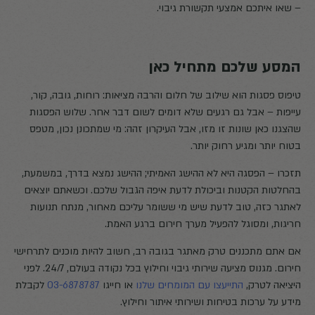
– שאו איתכם אמצעי תקשורת גיבוי.
המסע שלכם מתחיל כאן
טיפוס פסגות הוא שילוב של חלום והרבה מציאות: רוחות, גובה, קור,
עייפות – אבל גם רגעים שלא דומים לשום דבר אחר. שלוש הפסגות
שהצגנו כאן שונות זו מזו, אבל העיקרון זהה: מי שמתכונן נכון, מטפס
בטוח יותר ומגיע רחוק יותר.
תזכרו – הפסגה היא לא ההישג האמיתי; ההישג נמצא בדרך, במשמעת,
בהחלטות הקטנות וביכולת לדעת איפה הגבול שלכם. וכשאתם יוצאים
לאתגר כזה, טוב לדעת שיש מי ששומר עליכם מאחור, מנתח תנועות
חריגות, ומסוגל להפעיל מערך חירום ברגע האמת.
אם אתם מתכננים טרק מאתגר בגובה רב, חשוב להיות מוכנים לתרחישי
חירום. מגנוס מציעה שירותי גיבוי וחילוץ בכל נקודה בעולם, 24/7. לפני
היציאה לטרק,
התייעצו עם המומחים שלנו
או חייגו
03-6878787
לקבלת
מידע על ערכות בטיחות ושירותי איתור וחילוץ.