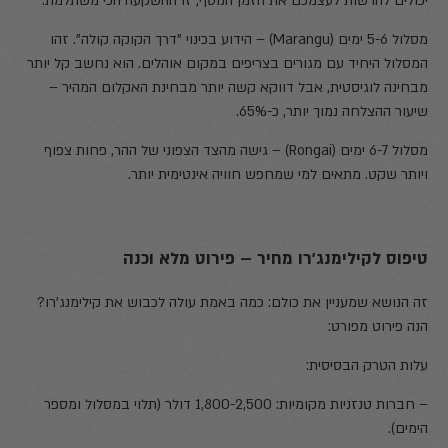
יכולים להרשות לעצמכם את הזמן הנוסף, זו ההשקעה הכי משתלמת.
מסלול 5-6 ימים (Marangu) – הידוע בכינוי "דרך הקוקה קולה". זהו
המסלול היחיד עם מגורים בצריפים במקום אוהלים. הוא נחשב קל יותר
מבחינה לוגיסטית, אבל דווקא קשה יותר מבחינת האקלום המהיר –
שיעור ההצלחה נמוך יותר, כ-65%.
מסלול 6-7 ימים (Rongai) – גישה מהצד הצפוני של ההר, פחות צפוף
ויותר שקט. מתאים למי שמחפש חוויה אינטימית יותר.
טיפוס לקילימנג'רו מחיר – פירוט מלא וכנה
זה הנושא שמעניין את כולם: כמה באמת עולה לכבוש את קילימנג'רו?
הנה פירוט מפורט:
עלות הטרק הבסיסית:
– חברות טנזניות מקומיות: 1,800-2,500 דולר (תלוי במסלול ומספר
הימים).