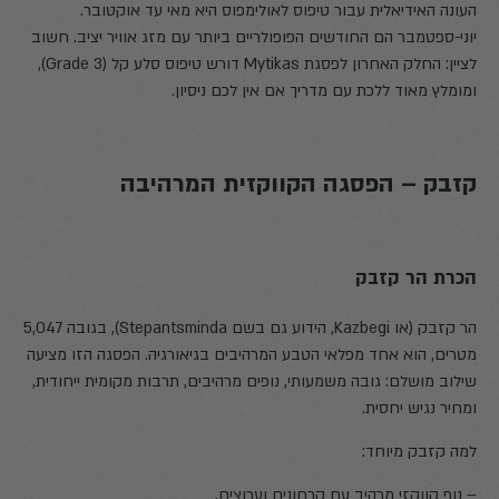
העונה האידיאלית עבור טיפוס לאולימפוס היא מאי עד אוקטובר.
יוני-ספטמבר הם החודשים הפופולריים ביותר עם מזג אוויר יציב. חשוב
לציין: החלק האחרון לפסגת Mytikas דורש טיפוס סלע קל (Grade 3),
ומומלץ מאוד ללכת עם מדריך אם אין לכם ניסיון.
קזבק – הפסגה הקווקזית המרהיבה
הכרת הר קזבק
הר קזבק (או Kazbegi, הידוע גם בשם Stepantsminda), בגובה 5,047
מטרים, הוא אחד מפלאי הטבע המרהיבים בגיאורגיה. הפסגה הזו מציעה
שילוב מושלם: גובה משמעותי, נופים מרהיבים, תרבות מקומית ייחודית,
ומחיר נגיש יחסית.
למה קזבק מיוחד:
– נוף קווקזי מרהיב עם קרחונים וערוצים.