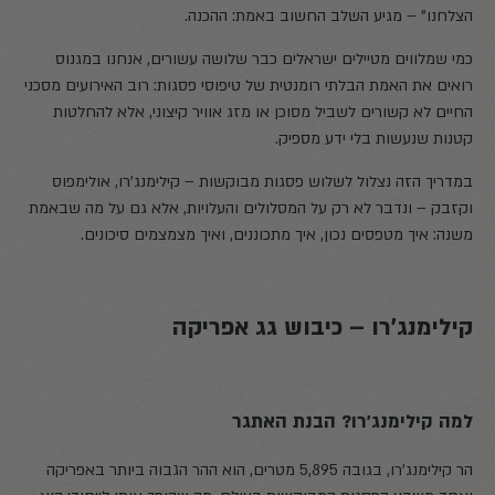
הצלחנו" – מגיע השלב החשוב באמת: ההכנה.
כמי שמלווים מטיילים ישראלים כבר שלושה עשורים, אנחנו במגנוס
רואים את האמת הבלתי רומנטית של טיפוסי פסגות: רוב האירועים מסכני
החיים לא קשורים לשביל מסוכן או מזג אוויר קיצוני, אלא להחלטות
קטנות שנעשות בלי ידע מספיק.
במדריך הזה נצלול לשלוש פסגות מבוקשות – קילימנג'רו, אולימפוס
וקזבק – ונדבר לא רק על המסלולים והעלויות, אלא גם על מה שבאמת
משנה: איך מטפסים נכון, איך מתכוננים, ואיך מצמצמים סיכונים.
קילימנג'רו – כיבוש גג אפריקה
למה קילימנג'רו? הבנת האתגר
הר קילימנג'רו, בגובה 5,895 מטרים, הוא ההר הגבוה ביותר באפריקה