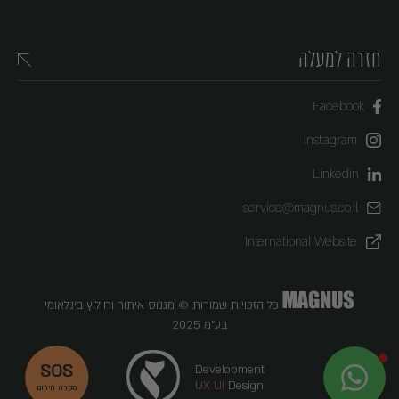
חזרה למעלה
Facebook
Instagram
Linkedin
service@magnus.co.il
International Website
כל הזכויות שמורות © מגנוס איתור וחילוץ בינלאומי
בע"מ 2025
SOS
Development
X
MAGNUS
UX UI
Design
מקרה חירום
לא לוקחים סיכון, לוקחים MAGNUS