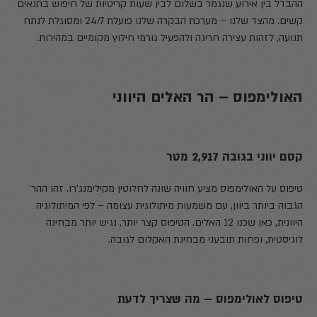
ההבדל בין אירוע שנגמר בשלום לבין שעות קריטיות של חיפוש בתנאים
קשים. מהצד שלנו – מערכת הבקרה שלנו פועלת 24/7 ומסוגלת לנתח
תנועה, לזהות עצירה חריגה ולהפעיל גורמי חילוץ מקומיים במהירות.
האולימפוס – הר האלים היווני
קסם יווני בגובה 2,917 מטר
טיפוס על האולימפוס מציע חוויה שונה לחלוטין מקילימנג'רו. זהו ההר
הגבוה ביותר ביוון, עם משמעות מיתולוגית עצומה – לפי המיתולוגיה
היוונית, כאן שכנו 12 האלים. הטיפוס קצר יותר, נגיש יותר מבחינה
לוגיסטית, ופחות תובעני מבחינת האקלום לגובה.
טיפוס לאולימפוס – מה שצריך לדעת