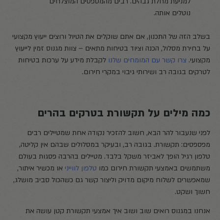
למניעת מחלת גבהים. רבים מהמטפסים המוצלחים
נוטלים אותה.
בשלב הזה של התכנון, אם אתם שוקלים את הטיול ורוצים ייעוץ מקצועי
על בחירת מסלול, הכנה וציוד בטיחות מתאים – צוות מגנוס זמין לייעוץ
מקצועי.
צרו קשר עם המומחים שלנו
לקבלת מידע על ערכות בטיחות
לטרקים בגובה רב ושירותי גיבוי במקרי חירום.
כמה מילים על תקשורת בטרקים בהרים
לפני שנעבור להר הבא, חשוב להזכיר נקודה אחת שמטיילים רבים
מפספסים: תקשורת. בגובה רב, ובעיקר במסלולים שבהם אין קליטה,
טלפון רגיל הופך לאביזר משקל בלבד. מטיילים בהרבה פסגות בעולם
משתמשים באמצעי תקשורת חירום כמו
טלפון לווייני
או מכשיר איתור,
שמאפשרים לשלוח מיקום מדויק וליצור קשר גם כשהכול סביב מושלג,
חשוך ושקט.
אנחנו במגנוס רואים שוב ושוב איך אמצעי תקשורת קטן עושה את