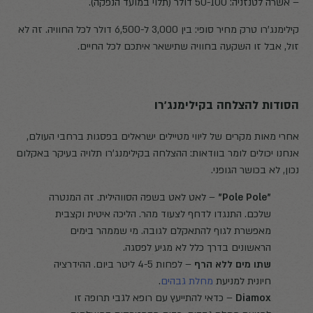
– אשרה לטנזניה: 50-100 דולר (תלוי במועד הנפקה).
קילימנג'רו טרק מחיר סופי: בין 3,000 ל-6,500 דולר לכל החוויה. זה לא
זול, אבל זו השקעה בחוויה שתישאר איתכם לכל החיים.
הסודות להצלחה בקילימנג'רו
אחרי מאות מקרים של ליווי מטיילים ישראלים בפסגות ברחבי העולם,
אנחנו יכולים לומר בוודאות: ההצלחה בקילימנג'רו תלויה בעיקר באקלום
נכון, לא בכושר הגופני.
"Pole Pole"
– לאט לאט בשפה הסווהילית. זה המנטרה
שלכם. התנגדו לדחף לצעוד מהר. הליכה איטית וקצבית
מאפשרת לגוף להתאקלם לגובה. מי שממהר בימים
הראשונים בדרך כלל לא מגיע לפסגה.
שתו מים ללא הרף
– לפחות 4-5 ליטר ביום. ההידרציה
חיונית למניעת
מחלת גבהים
.
Diamox
– כדאי להתייעץ עם רופא לגבי תרופה זו