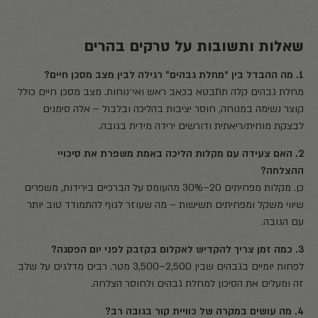
שאלות ותשובות על טרקים בהרים
1. מה ההבדל בין “מחלת גבהים” רגילה לבין מצב מסכן חיים?
מחלת גבהים קלה תתבטא בכאב ראש ואי־נוחות. מצב מסכן חיים כולל
קוצר נשימה במנוחה, חוסר יציבות בהליכה ובלבול – אלה סימנים
לבצקת מוחית/ריאתית ודורשים ירידה מידית בגובה.
2. האם צעידה עם מקלות הליכה באמת משפרת את סיכויי
ההצלחה?
כן. מקלות מפחיתים 20–30% מהעומס על הברכיים בירידות, משפרים
שיווי משקל ומפחיתים תשישות – מה שעוזר לגוף להתמודד טוב יותר
עם הגובה.
3. כמה זמן צריך להקדיש לאקלום בקזבק לפני יום הפסגה?
לפחות יומיים בגבהים שבין 2,500–3,500 מטר. רבים מדלגים על שלב
זה ומעלים את הסיכון למחלת גבהים ולחוסר הצלחה.
4. מה עושים במקרה של כוויית קור בגובה רב?