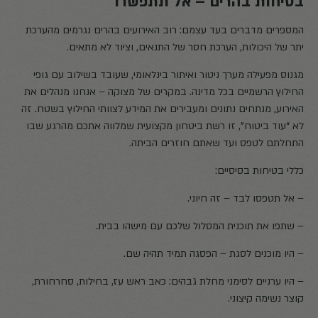
בטיחות בהרים – אל תתפשרו
המספרים מדברים בעד עצמם: רוב האירועים בהרים נגרמים מהערכת
יתר של היכולות, הערכת חסר של התנאים, וציוד לא מתאים.
מגנוס מפעילה מערך ניטור ואיתור בינלאומי, שעובד בשילוב עם גופי
החילוץ הרשמיים בכל מדינה. במקרים של מצוקה – אנחנו מנהלים את
האירוע, מנתחים נתונים ומעבירים את המידע לצוותי החילוץ בשטח. זה
לא “עוד ביטוח”, זו רשת ביטחון מקצועית שמלווה אתכם מהרגע שבו
התחלתם לטפס ועד שאתם חוזרים הביתה.
כללי בטיחות בסיסיים:
– אל תטפסו לבד – זה חיוני.
– שתפו את תוכנית המסלול שלכם עם מישהו בבית.
– היו מוכנים לסגת – הפסגה תמיד תהיה שם.
– היו ערניים לסימני מחלת גבהים: כאב ראש עז, בחילות, סחרחורת,
קוצר נשימה קיצוני.