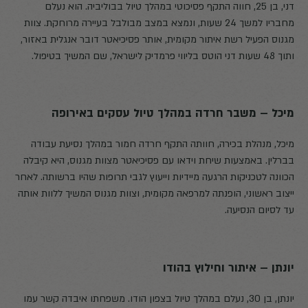
דני, בן 25, חווה התקף פסיכוטי במהלך טיול בבוליביה. הוא נעלם
מחבריו למשך 24 שעות, ונמצא במצב מבולבל בעיירה מרוחקת. צוות
מגנוס הפעיל רשת איתור מקומית, אותר פסיכיאטר דובר אנגלית באזור,
ותוך 48 שעות דני הוטס בליווי פרמדיק לישראל, שם המשיך בטיפול.
מיכל – משבר חרדה במהלך טיול עסקים באירופה
מיכל, מנהלת בכירה, חוותה התקף חרדה חמור במהלך נסיעת עבודה
בברלין. באמצעות שיחת וידאו עם פסיכיאטר מצוות מגנוס, היא קיבלה
הכוונה לטכניקות הרגעה מיידיות וייעוץ לגבי תרופות שהיו ברשותה. לאחר
ייצוב ראשוני, הופנתה למרפאה מקומית, וצוות מגנוס המשיך ללוות אותה
עד לסיום הנסיעה.
יונתן – איתור וחילוץ בהודו
יונתן, בן 30, נעלם במהלך טיול בצפון הודו. משפחתו איבדה קשר עמו