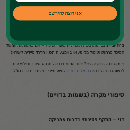
אנו מקיימים קשר רציף עם המשפחה בישראל, מעדכנים על המצב
ומסייעים בקבלת החלטות מושכלות לגבי המשך הטיפול.
אני רוצה להירשם
תכנון המשך הטיפול וההשבה
בהתאם למצב, מתגבשת תוכנית להמשך הטיפול – אם באמצעות המשך
תמיכה מרחוק וטיפול מקומי, או באמצעות תכנון חזרה מיידית לישראל.
> זקוקים לעזרה עכשיו? צוות המומחים של מגנוס איתור וחילוץ עומד
לרשותכם בכל רגע.
פנו אלינו במייל
לסיוע מיידי במשבר נפשי בחו"ל.
סיפורי מקרה (בשמות בדויים)
דני – התקף פסיכוטי בדרום אמריקה