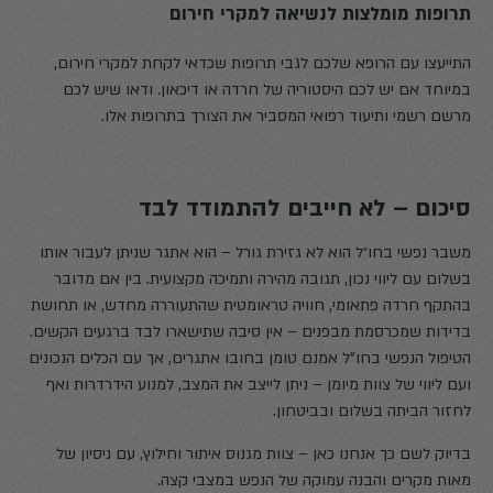
תרופות מומלצות לנשיאה למקרי חירום
התייעצו עם הרופא שלכם לגבי תרופות שכדאי לקחת למקרי חירום,
במיוחד אם יש לכם היסטוריה של חרדה או דיכאון. ודאו שיש לכם
מרשם רשמי ותיעוד רפואי המסביר את הצורך בתרופות אלו.
סיכום – לא חייבים להתמודד לבד
משבר נפשי בחו״ל הוא לא גזירת גורל – הוא אתגר שניתן לעבור אותו
בשלום עם ליווי נכון, תגובה מהירה ותמיכה מקצועית. בין אם מדובר
בהתקף חרדה פתאומי, חוויה טראומטית שהתעוררה מחדש, או תחושת
בדידות שמכרסמת מבפנים – אין סיבה שתישארו לבד ברגעים הקשים.
הטיפול הנפשי בחו"ל אמנם טומן בחובו אתגרים, אך עם הכלים הנכונים
ועם ליווי של צוות מיומן – ניתן לייצב את המצב, למנוע הידרדרות ואף
לחזור הביתה בשלום ובביטחון.
בדיוק לשם כך אנחנו כאן – צוות מגנוס איתור וחילוץ, עם ניסיון של
מאות מקרים והבנה עמוקה של הנפש במצבי קצה.