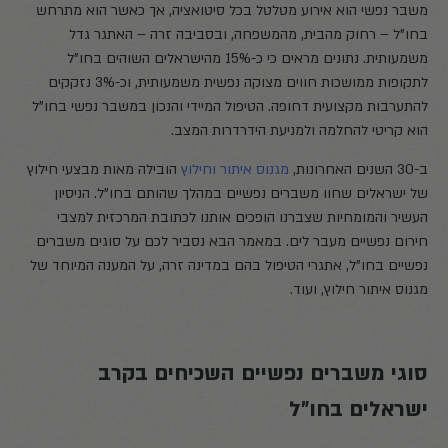
משבר נפשי הוא אירוע מטלטל בכל סיטואציה, אך כאשר הוא מתרחש
בחו"ל – רחוק מהבית, מהמשפחה, ובסביבה זרה – האתגר גדל
משמעותית. נתונים מראים כי כ-15% מהישראלים השוהים בחו"ל
לתקופות ממושכות חווים מצוקה נפשית משמעותית, וכ-3% נזקקים
להתערבות מקצועית דחופה. הטיפול המיידי והנכון במשבר נפשי בחו"ל
הוא קריטי להחלמה ולמניעת הידרדרות המצב.
ב-30 השנים האחרונות,
מגנוס איתור וחילוץ
הובילה מאות מבצעי חילוץ
של ישראלים שחוו משברים נפשיים במהלך שהותם בחו"ל. הניסיון
העשיר והמומחיות שצברנו הופכים אותנו לכתובת המרכזית למצבי
חירום נפשיים מעבר לים. במאמר הבא נסביר לכם על סוגים משברים
נפשיים בחו"ל, אתגרי הטיפול בהם במדינה זרה, על המענה המיוחד של
מגנוס איתור חילוץ, ועוד.
סוגי משברים נפשיים השכיחים בקרב
ישראלים בחו״ל