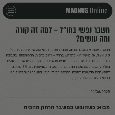
חזרה לדף הבית
משבר נפשי בחו״ל – למה זה קורה
ומה עושים?
אירועים
מבוא: כשהנפש במשבר הרחק מהבית משבר נפשי הוא אירוע מטלטל בכל
מאמרים
סיטואציה, אך כאשר הוא מתרחש בחו"ל – רחוק מהבית, מהמשפחה, ובסביבה
זרה – האתגר גדל משמעותית. נתונים מראים כי כ-15% מהישראלים השוהים
בחו"ל לתקופות ממושכות חווים מצוקה נפשית משמעותית, וכ-3% נזקקים
פודקאסטים
להתערבות מקצועית דחופה. הטיפול המיידי והנכון במשבר נפשי בחו"ל הוא
קריטי להחלמה ולמניעת […]
חילוצים
26/06/2025
מבוא: כשהנפש במשבר הרחק מהבית