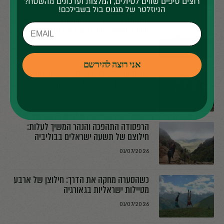
התאונה בכביש 40: האות הלווייני שהביא
סיוע לחמישה ישראלים בארגנטינה
01/07/2026
אני רוצה להירשם
יומיים על צלע הר בצ׳ילה: אות המצוקה
שהוביל את המסוק אל שלושה מטיילים
01/07/2026
הרפסודה התהפכה והנהר המשיך לעלות:
חילוצם של תשעה ישראלים בבוליביה
01/07/2026
כשהסערה מחקה את הדרך: חילוצן של ארבע
מטיילות ישראליות בגאורגיה
01/07/2026