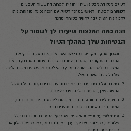
העולם מנקודת מבט אישית וייחודית. למרות החששות הטבעיים
הקשורים לביטחון האישי במהלך הטיול, עם הכנה נכונה ומודעות, ניתן
להפוך את הטיול לבד לחוויה בטוחה ומהנה.
הנה כמה המלצות שיעזרו לך לשמור על
הבטיחות שלך במהלך הטיול
תכנון ומחקר מקדים:
הכירי את היעד אליו את נוסעת. בדקי את
התרבות המקומית, מנהגים, אזורים בטוחים ופחות בטוחים, וכן את
המצב הפוליטי והבריאותי. בנוסף, כדאי לסגור מראש את מקום הלינה
של הלילה הראשון בטיול.
שמירה על קשר:
עדכני בני משפחה או חברים קרובים על מסלול
הנסיעה שלך, מקומות הלינה ופרטי יצירת קשר.
בחירת לינה בטוחה:
בחרי במקומות לינה עם ביקורות חיוביות,
הממוקמים באזורים בטוחים ומוארים היטב.
התנהלות עם חפצים אישיים
:
שמרי על מסמכים חשובים (כולל
צילומים), כסף ופריטים יקרי ערך במקום בטוח, כמו כספת במלון או
חגורת כסף נסתרת.