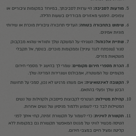
מודעות לסביבה:
היי ערנית לסביבתך, במיוחד במקומות ציבוריים או
צפופים. הימנעי מאזורים מבודדים בשעות הלילה.
שימוש בתחבורה בטוחה:
העדיפי תחבורה ציבורית מוכרת או שירותי
מוניות אמינים.
שתיית אלכוהול
:
השגיחי על המשקה שלך ותוודאי שהוא מבקבוק
סגור (שנפתח לנגד עינייך) וממקומות מוכרים. בנוסף, אל תקבלי
משקאות מזרים.
הכרת מספרי חירום מקומיים
:
שמרי לך בהישג יד מספרי חירום
מקומיים של המשטרה, אמבולנס ושגרירות המדינה שלך.
הקשבה לאינטואיציה:
אם משהו מרגיש לא נכון, סמכי על תחושת
הבטן שלך ופעלי בהתאם.
קהילת מטיילות:
הצטרפי לקבוצות פייסבוק ולקהילות של נשים
המטיילות לבד כדי לשמוע וללמוד מניסיון של נשים אחרות.
תקשורת לווינית:
כדי לשמור על תקשורת זמינה, קחי איתך לפני
הטיסה מכשיר לוויני של מגנוס המאפשר תקשורת גם במקומות ללא
קליטה ומציל חיים במצבי חירום.