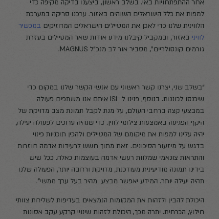
אחר ההתפתחויות באי. בשלב ראשון, ביצענו בדיקה מקיפה כדי
למפות את כלל הישראלים השוהים באזור. ערכנו סריקה במערכת
הלווינית שלנו כדי לאכן את המטיילים הישראלים המחזיקים
במכשיר
לוויני
באזור, ובמקביל קיבלנו מידע אודות שאר המטיילים בעזרת
גורמים קונסולריים", מסביר אור לב מנכ"ל MAGNUS.
"בשלב שני, יצרנו קשר ראשוני עם אנשי הקשר שלנו במקום כדי
שיכנסו לכוננות. בנוסף, פנינו ל- ISI איתם אנו משתפים פעולה
במבצעי קצה ברחבי העולם, על מנת לקבל תמונת מצב מדויקת של
היקף הפגיעה באמצעות צילומי לווין. כדי שנהיה ערוכים לפעולה יעילה,
יהיה עלינו למפות את מיקומם של המטיילים ולהכין תוכניות פינוי
בדגש על מיזעור הסיכונים. זאת מתוך חשש לרעידות אדמה חוזרות
והתראות צונאמי שמלוות רעשי אדמה בעוצמות כאלה. ככל שיש
בידינו תמונה מודיעינית מעודכנת, מדויקת ורחבה יותר, הפעולה שלנו
תהיה יעילה יותר. המידע יאפשר מבצע מהיר בעל ערך ממשי".
היכולת להבין ולזהות את המקומות הנמצאים בעדיפות לשליחת צוותי
חילוץ, הכרחית. יתרה מכך, היכולת לזהות שינויי קרקע עקב אסונות