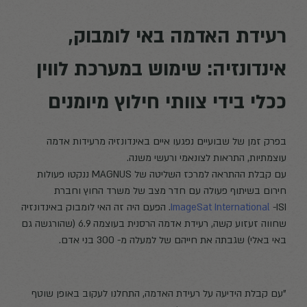
רעידת האדמה באי לומבוק,
אינדונזיה: שימוש במערכת לווין
ככלי בידי צוותי חילוץ מיומנים
בפרק זמן של שבועיים נפגעו איים באינדונזיה מרעידות אדמה
עוצמתיות, התראות לצונאמי ורעשי משנה.
עם קבלת ההתראה למרכז השליטה של MAGNUS ננקטו פעולות
חירום בשיתוף פעולה עם חדר מצב של משרד החוץ וחברת
ImageSat International
-ISI. הפעם היה זה האי לומבוק באינדונזיה
שחווה זעזוע קשה, רעידת אדמה הרסנית בעוצמה 6.9 (שהורגשה גם
באי באלי) שגבתה את חייהם של למעלה מ- 300 בני אדם.
"עם קבלת הידיעה על רעידת האדמה, התחלנו לעקוב באופן שוטף