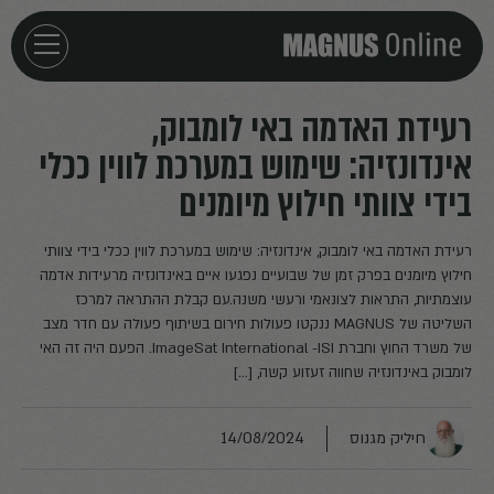
חזרה לדף הבית
רעידת האדמה באי לומבוק,
אינדונזיה: שימוש במערכת לווין ככלי
אירועים
בידי צוותי חילוץ מיומנים
מאמרים
רעידת האדמה באי לומבוק, אינדונזיה: שימוש במערכת לווין ככלי בידי צוותי
חילוץ מיומנים בפרק זמן של שבועיים נפגעו איים באינדונזיה מרעידות אדמה
פודקאסטים
עוצמתיות, התראות לצונאמי ורעשי משנה.עם קבלת ההתראה למרכז
השליטה של MAGNUS ננקטו פעולות חירום בשיתוף פעולה עם חדר מצב
של משרד החוץ וחברת ImageSat International -ISI. הפעם היה זה האי
חילוצים
לומבוק באינדונזיה שחווה זעזוע קשה, […]
חיליק מגנוס
14/08/2024