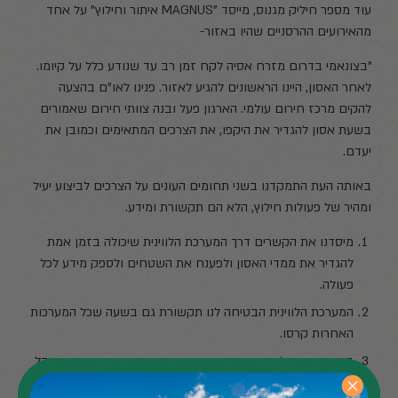
עוד מספר חיליק מגנוס, מייסד "MAGNUS איתור וחילוץ" על אחד
מהאירועים ההרסניים שהיו באזור-
"בצונאמי בדרום מזרח אסיה לקח זמן רב עד שנודע כלל על קיומו.
לאחר האסון, היינו הראשונים להגיע לאזור. פנינו לאו"ם בהצעה
להקים מרכז חירום עולמי. הארגון פעל ובנה צוותי חירום שאמורים
בשעת אסון להגדיר את היקפו, את הצרכים המתאימים וכמובן את
יעדם.
באותה העת התמקדנו בשני תחומים העונים על הצרכים לביצוע יעיל
ומהיר של פעולות חילוץ, הלא הם תקשורת ומידע.
מיסדנו את הקשרים דרך המערכת הלווינית שיכולה בזמן אמת
להגדיר את ממדי האסון ולפענח את השטחים ולספק מידע לכל
פעולה.
המערכת הלווינית הבטיחה לנו תקשורת גם בשעה שכל המערכות
האחרות קרסו.
בנינו מערך של כח אדם אמין, מיומן ומנוסה ביותר מצוייד ומנוהל
היטב.