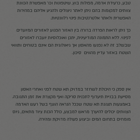
טבע, כרעידת אדמה, מפולות בוץ, שיטפונות וכו׳ מאפשרת הכוונת
צוותים למקומות בהם ניתן לאתר ניצולים ולהגיע אליהם במהירות
האפשרית ולאתר אלטרנטיבות פינוי רלוונטיות.
כך ניתן לראות הפרדה ברורה בין האזור הפגוע לאזורים המיועדים
לפינוי. ללא התמונה המודיעינית, יתכן ואוכלוסיות יועברו לאזורים
שבשלב זה לא נפגעו מהאסון אך גיאולוגית הם אינם בטוחים ותוואי
השטח באזור עדיין מהווים סיכון.
אין ספק כי היכולת לשחזר במדויק תא שטח לפני ואחרי האסון
מסייעת בבניית תיעדוף לתכנית סריקה ואף מקצרת את זמן התגובה.
באמצעות תצוגת תא שטח שככל הנראה הוצף בשל רעש האדמה
הצוותים יכולים להיערך מראש למבצע, כולל הכנת ציוד מתאים, גיוס
מומחים בתחום המים וביצוע פעולה מדויקת ומהירה.