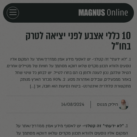
חזרה לדף הבית
10 כללי אצבע לפני יציאה לטרק
בחו"ל
אירועים
1. "לא ידעתי" זה קטלני- יש לאסוף מידע אמין ממדריך/אתר על המקום אליו
מאמרים
נוסעים ולוודא תכנון מקדים שלאו דווקא מסתמך על חוויות של מטיילים אחרים.
הטיול שלהם, נכון לעונה ולזמן בו הם בחרו לטייל. יש לבחון כל שינוי שחל
באזור ממפעילים, שבילים ואזהרות מסע. 2. 90% מכדור הארץ מנותק
פודקאסטים
מתקשורת סלולרית ואינטרנט- ביטוח נסיעות הוא חובה, אך […]
חילוצים
חיליק מגנוס
14/08/2024
1.
"לא ידעתי" זה קטלני-
יש לאסוף מידע אמין ממדריך/אתר על
המקום אליו נוסעים ולוודא תכנון מקדים שלאו דווקא מסתמך על