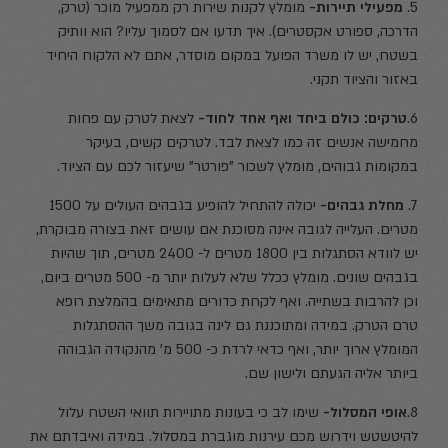
5.
מפעילי תיירות-
מומלץ לקנות שירות רק ממפעיל מוכר (טרק,
הדרכה, ספורט אקסטרים). איך תדעו אם לסמוך עליו? הוא וותיק
בשטח, יש לו משרד הפועל במקום מוסדר, אתם לא הלקוח היחיד
באזור והציוד תקני.
6.
טרקים: כולם ביחד ואף אחד לחוד-
לצאת לטרק עם פחות
מחמישה אנשים זה כמו לצאת לבד. לטרקים קשים, בעיקר
במקומות גבוהים, מומלץ לשכור "פורטר" שיעזור לכם עם הציוד.
7.
מחלת גבהים-
יכולה להתחיל להופיע בגבהים העולים על 1500
מטרים. העלייה לגובה אינה מסוכנת אם עושים זאת בצורה מבוקרת,
יש לוודא הסתגלות בין 1800 מטרים ל- 2400 מטרים, תוך שהיות
בגבהים שונים. מומלץ ככלל שלא לעלות יותר מ- 500 מטרים ביום,
וכן להרבות בשתייה. ואף לקחת כדורים מתאימים בהמלצת רופא
טרם הטרק. במידה ומתוכננת גם לינה בגובה משך ההסתגלות
המומלץ ארוך יותר, ואף כדאי לרדת כ- 500 מ' מהנקודה הגבוהה
ביותר אליה הגעתם ולישון שם.
8.
אופי המסלול-
שימו לב כי בעונות מתויירות תוואי השטח עלול
להיטשטש וידרוש מכם עירנות מוגברת במסלול. במידה ואיבדתם את