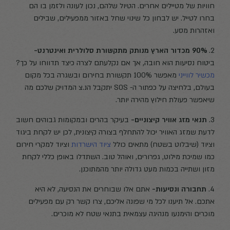
חוויות של מטיילים אחרים. הטיול שלהם, נכון לעונה ולזמן בו הם
בחרו לטייל. יש לבחון כל שינוי שחל באזור ממפעילים, שבילים
ואזהרות מסע.
2.
90% מכדור הארץ מנותק מתקשורת סלולרית ואינטרנט-
ביטוח נסיעות הוא חובה, אך אם נקלעתם לצרה כיצד תדווחו על כך?
מכשיר לווייני
מאפשר 100% תקשורת בחירום ובשגרה בכל מקום
בעולם, בלחיצה על כפתור ה- SOS יתקבל הנ.צ המדויק שלכם מה
שיאפשר פעולת חילוץ מהירה יותר.
3.
תנאי מזג אוויר קיצוניים-
בעיקר בהרים ובמקומות גבוהים חשוב
לדעת שמזג האוויר יכול להתחלף בצורה קיצונית, לכן יש לקחת ביגוד
וציוד (שיבלוט בשטח) מתאים כולל
ציוד הישרדות
וציוד למקרי חירום
כמו שמיכת מילוט, גפרורים, ואוהל טוב. השתדלו באופן כללי לקחת
מזון ושתייה בכמות מעט גדולה יותר מהמתוכנן.
4.
תחבורה ונסיעות-
אתם אלו שבוחרים את הנסיעה, לא היא
אתכם. אל תיענו לכל מי שפונה אליכם, צרו קשר רק עם מפעילים
מוכרים והימנעו מנהיגה עצמאית בתנאי שטח לא מוכרים.