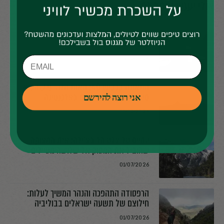
אולי יעניין אותך גם
מטורף: החילוצים של המטיילים הישראלים
בחו"ל
13/07/2026
התאונה בכביש 40: האות הלווייני שהביא
סיוע לחמישה ישראלים בארגנטינה
אני רוצה להירשם
01/07/2026
יומיים על צלע הר בצ׳ילה: אות המצוקה
שהוביל את המסוק אל שלושה מטיילים
01/07/2026
הרפסודה התהפכה והנהר המשיך לעלות:
חילוצם של תשעה ישראלים בבוליביה
01/07/2026