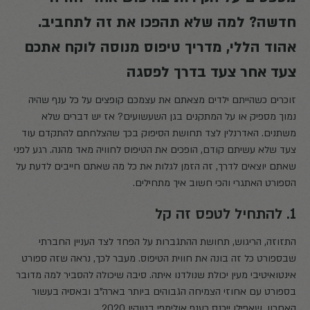
חדשה? למה שלא תהפכו את זה לתחביב.
אהוד הללי, מדריך טיפוס מנוסה לוקח אתכם
צעד אחר צעד בדרך לפסגה
זוכרים כשהייתם ילדים מצאתם את עצמכם קופצים על כל ענף שהיה
נמוך מספיק או על המתקנים בגן השעשועים? אז יש דברים שלא
משתנים. האדרנלין לצד תחושת הסיפוק בכך שהצלחתם להתקדם עוד
צעד שלא עשיתם קודם, הופכים את הטיפוס לחוויה מאד מהנה. רגע לפני
שאתם יוצאים לדרך, זה הזמן לגלות את כל מה שאתם חייבים לדעת על
הספורט האתגרי והכי חשוב איך מתחילים.
1. להתחיל לטפס זה קל
התזוזה, הריגוש, תחושת ההתגברות על הפחד לצד העניין החברתי
שבספורט כל זה בונה את חווית הטיפוס. מעבר לכך, נראה שזה ספורט
אינטואיטיבי מעין יכולת שנולדנו איתה. סיבה שיכולה להסביר למה מדובר
בספורט עם אחוזי הצמיחה הגבוהים ביותר בארה"ב ובאסיה בעשור
האחרון, שאפילו ייכנס כענף אולימפי בטוקיו 2020.