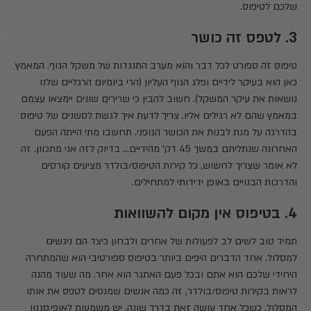
שלכם לטיפוס.
3. לטפס זה כושר
טיפוס זה ספורט לכל דבר והוא מערב התנגדות של משקל הגוף. המאמץ
כאן הוא בעיקר לידיים ופלג הגוף העליון (הרי ביומיום הרגליים שלנו
נושאות את עיקר המשקל). חשוב להבין כי שרירים שונים יימצאו עצמם
במאמץ שהם לא רגילים אליו. צריך לדעת איך לגשת לסשנים של טיפוס
בהדרגה על מנת לבנות את הכושר הגופני. תחשבו מתי הייתה הפעם
האחרונה שנתליתם במשך 45 דק' מהידיים… בדיוק לזה אני מתכוון. זה
לא אומר שצריך לחשוש, כל קירות הטיפוס/בולדר מציעים קורסים
והדרכות הבנויים באופן ידידותי למתחילים.
4. בטיפוס אין מקום להשוואות
תמיד טוב לשים לב לפעולות של אחרים ולבחון כיצד הם ניגשים
למסלול. אחד הדברים היפים ביותר בטיפוס ספורטיבי הוא שהמתחרה
היחידי שלכם הוא אתם ובכל פעם האתגר הוא אחר. מה שעוד מהנה
לראות בקירות טיפוס/בולדר, זה כמה אנשים שמנסים לטפס את אותו
המסלול, כשכל אחד עושה זאת בדרך שונה. יש משמעות לאופי,סגנון