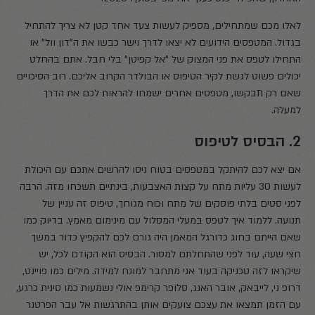
לאלו מכם שמתחילים, מספיק לעשות צעד אחד קטן לא צריך להתחיל
בגדול. המטפסים הידועים לא יצאו לדרך וישר כבשו את ה"דון וול" או
התחילו לטפס את פני המצוק של "אל קפיטן" בלי חבל. אתם בהחלט
יכולים פשוט לגשת לקיר הטיפוס או הבולדר הקרוב אליכם. רוב הסיכויים
שאם רק תבקשו, מטפסים אחרים ישמחו להראות לכם את הדרך
למעלה.
2. הבסיס לטיפוס
אם יצא לכם להיתקל במטפסים בטוח ניסו להרשים אתכם עם היכולת
לעשות 30 עליות מתח על קצות האצבעות, בינתיים תשכחו מזה. הרבה
לפני סטים בלתי פוסקים של מתח וכוח מגוחך, טיפוס זה עניין של
תנועה. ללמוד איך לטפס במעלי המסלול עם מינימום מאמץ. בדיוק כמו
שאם הייתם בחוג כדורגל המאמן היה גורם לכם להקפיץ כדור במשך
חצי שעה, עוד לפני שהתחלתם למסור. הבסיס הוא הקודם לכל, יש
שיקראו לזה טכניקה בעוד אני מתחבר למונח למידה. מילים כמו פויינט,
דרופ ני, לייבאק, אובר האנג, סלופר קרימפ אולי נשמעות כמו סינית כרגע,
עם הזמן תמצאו את עצכם צועקים אותן בהתרגשות אל עבר הפרטנר