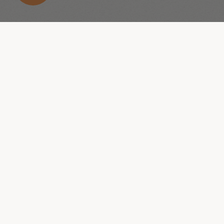
Development
UX UI
Design