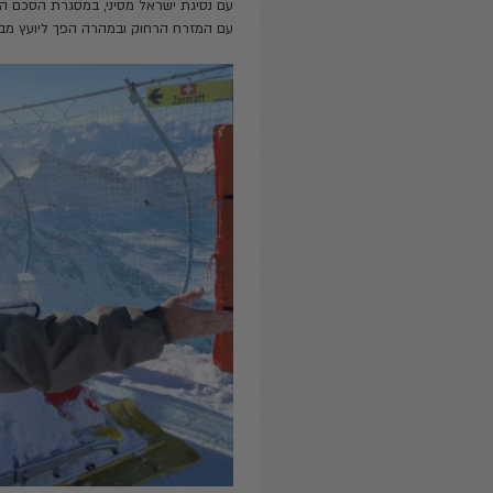
"חיליק") מגנוס, נולד בשוודיה בשנת 1949.
ס לגדוד 50 של הצנחנים, במהלך השירות תיפקד כלוחם, מפקד מחלקה ומפקד פלוגה.
במבצעי עומק מורכבים, לחם במלחמת ההתשה, מלחמת יום הכיפורים
יחרורו מצבא הקבע התמנה למנהל מרחב סיני ברשות הטבע והגנים.
גת ישראל מסיני, במסגרת הסכם השלום עם מצרים, עבר לניהול פרויק
רח הרחוק ובמהרה הפך ליועץ מבוקש בקרב תרמילאים הישראלים שה