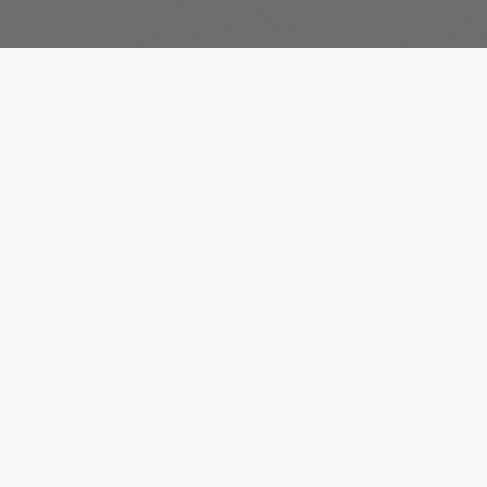
service@magnus.co.il
International Website