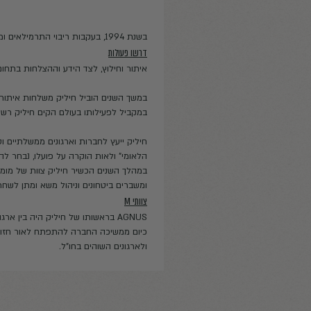
ולות
וחילוץ, לצד הידע וההצלחות בתחום, הוקם הצוות הייעודי הראשון לאיתו
שנים הוביל חיליק משלחות איתור וחילוץ רבות אשר הצילו מאות מטיי
 לפעילותו בעולם הקים חיליק רשת קשרים בינלאומית, תוך שיתוף פע