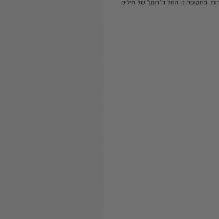
ל ה"רומן" של חיליק