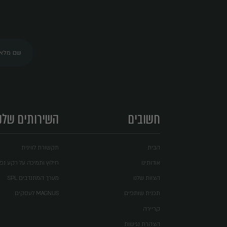
א
הישארו