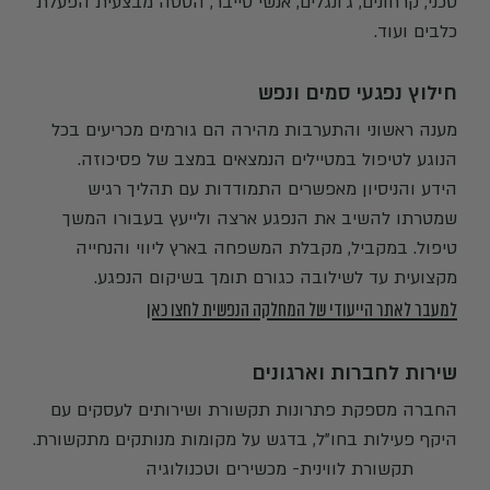
טכני, קרחונים, ג’ונגלים, אנשי סייבר, הטסה מבצעית הפעלת
כלבים ועוד.
חילוץ נפגעי סמים ונפש
מענה ראשוני והתערבות מהירה הם גורמים מכריעים בכל
הנוגע לטיפול במטיילים הנמצאים במצב של פסיכוזה.
הידע והניסיון מאפשרים התמודדות עם תהליך רגיש
שמטרתו להשיב את הנפגע ארצה ולייעץ בעבורו המשך
טיפול. במקביל, מקבלת המשפחה בארץ ליווי והנחייה
מקצועית עד לשילובה כגורם תומך בשיקום הנפגע.
למעבר לאתר הייעודי של המחלקה הנפשית לחצו כאן
שירות לחברות וארגונים
החברה מספקת פתרונות תקשורת ושירותים לעסקים עם
היקף פעילות בחו"ל, בדגש על מקומות מנותקים מתקשורת.
תקשורת לווינית- מכשירים וטכנולוגיה