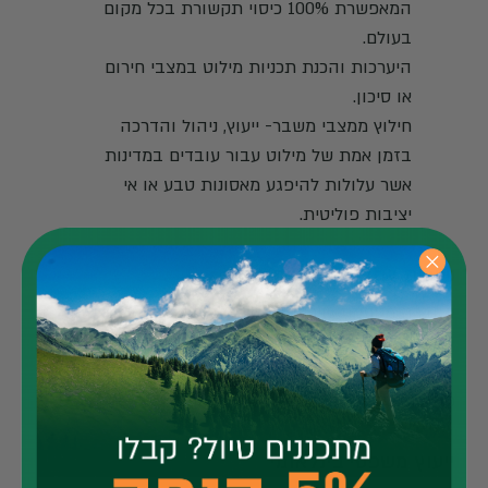
המאפשרת 100% כיסוי תקשורת בכל מקום
בעולם.
היערכות והכנת תכניות מילוט במצבי חירום
או סיכון.
חילוץ ממצבי משבר- ייעוץ, ניהול והדרכה
בזמן אמת של מילוט עבור עובדים במדינות
אשר עלולות להיפגע מאסונות טבע או אי
יציבות פוליטית.
שירות לחברות ביטוח
החברה מספקת שירותי איתור וחילוץ לחברות הביטוח
המובילות בארץ, תוך מענה 24/7 לפניות מבוטחים
ומשפחותיהם אשר רכשו כיסוי איתור וחילוץ במסגרת
פוליסת ביטוח הנסיעות שלהם.
ייעוץ משפטי בינלאומי