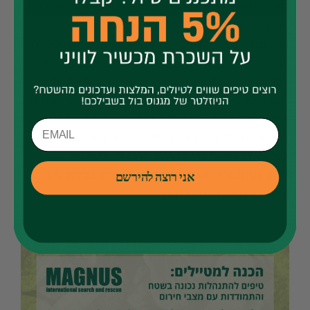
לטרק ולעדכן ברגע שיצאתם ממנו. במידה ואתם רואים כי
חל שינוי בתכנית המקורית עדכנו את איש הקשר.
תקשורת
– בזמן הטיול ייתכן ותצאו מטווח קליטה סלולרית.
מכשיר לוויני יאפשר לכם %100 קליטה בחירום ובשגרה
בכל מקום בעולם (תחת שמיים פתוחים). בלחיצה על
כפתור SOS מיקומכם המדויק ישלח ישירות ליחידת החילוץ.
ציוד אישי
– תמיד עליכם, למקרים בלתי צפויים בהם תמצאו
לבד. אין לחלק ציוד בין חברים כדי להוריד משקל.
לכל שאלה נוספת צרו קשר עם מרכז השליטה של
MAGNUS 24/7. תוכלו להוריד את הכללים בקלות כאן
אני רוצה להירשם
ולקחת אותם איתכם לדרך>>