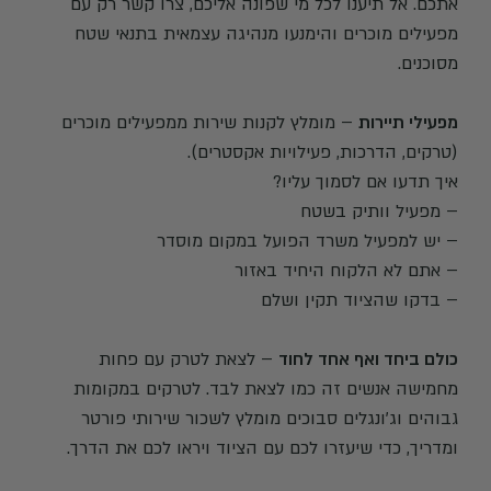
אתכם. אל תיענו לכל מי שפונה אליכם, צרו קשר רק עם
מפעילים מוכרים והימנעו מנהיגה עצמאית בתנאי שטח
מסוכנים.
מפעילי תיירות
– מומלץ לקנות שירות ממפעילים מוכרים
(טרקים, הדרכות, פעילויות אקסטרים).
איך תדעו אם לסמוך עליו?
– מפעיל וותיק בשטח
– יש למפעיל משרד הפועל במקום מוסדר
– אתם לא הלקוח היחיד באזור
– בדקו שהציוד תקין ושלם
כולם ביחד ואף אחד לחוד
– לצאת לטרק עם פחות
מחמישה אנשים זה כמו לצאת לבד. לטרקים במקומות
גבוהים וג'ונגלים סבוכים מומלץ לשכור שירותי פורטר
ומדריך, כדי שיעזרו לכם עם הציוד ויראו לכם את הדרך.