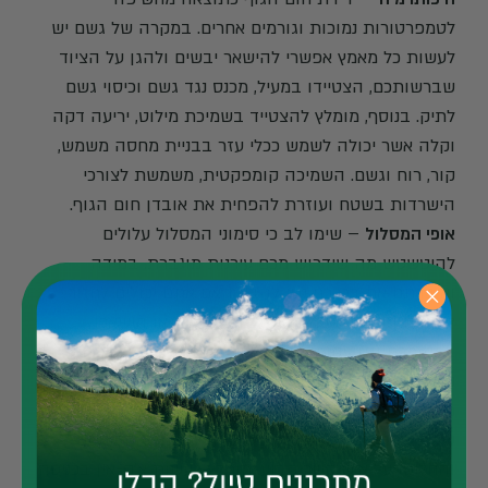
לטמפרטורות נמוכות וגורמים אחרים. במקרה של גשם יש
לעשות כל מאמץ אפשרי להישאר יבשים ולהגן על הציוד
שברשותכם, הצטיידו במעיל, מכנס נגד גשם וכיסוי גשם
לתיק. בנוסף, מומלץ להצטייד בשמיכת מילוט, יריעה דקה
וקלה אשר יכולה לשמש ככלי עזר בבניית מחסה משמש,
קור, רוח וגשם. השמיכה קומפקטית, משמשת לצורכי
הישרדות בשטח ועוזרת להפחית את אובדן חום הגוף.
אופי המסלול
– שימו לב כי סימוני המסלול עלולים
להיטשטש מה שידרוש מכם עירנות מוגברת. במידה
ואיבדתם את דרככם נסו להבין האם אתם יכולים לחזור
לנקודה הקודמת בה הרגשתם בשליטה או הישארו
במקומכם והזעיקו עזרה. מראש מומלץ להחזיק מפה
קשיחה של הטרק, מכשיר לוויני וכן להיעזר בשירותיו של
מדריך מקומי.
שמרו על קשר
– שתפו אנשים קרובים בתכניות שלכם
והחליטו על איש קשר קבוע. מומלץ לעשות צ'ק-אין בכניסה