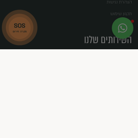
הצהרת נגישות
תקנון שימוש
SOS
X
MAGNUS
מקרה חירום
השירותים שלנו
לא לוקחים סיכון, לוקחים MAGNUS
שם מלא:
תקשורת לווינית
חילוץ ותמיכה על רקע נפשי
טלפון:
מערך המתנדבים SPL
MAGNUS לעסקים
חזרה למעלה
Facebook