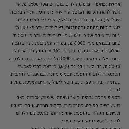
מחלת גבהים
– מופיעה לרוב בגבהים מעל 1,500 מ'. אין
קשר לרמת הכושר הגופני ואף אחד אינו חסין. עלייה בגובה
יש לבצע בצורה מבוקרת. מומלץ, אחרי כל יומיים הליכה
לעצור ליום מנוחה והסתגלות. לא לעלות יותר מ- 500 מ'
ביום עד גובה של כ- 3,000 מ'. לא לעלות יותר מ- 300 מ'
ביום בגבהים מעל 3,000 מ'. במידה ומתוכננת לינה בגובה
יש לעשות זאת במקום נמוך ב- 300 מ' מהנקודה הגבוהה
ביותר אליה הגעתם לאחר 3,000 מ'. לדוגמא: הגעתם לגובה
300,3 מ', רדו לישון בגובה 3,000 מ' זאת בכדי לאפשר
הסתגלות ולמנוע הופעת תסמיני מחלת גבהים. יש להרבות
בשתייה ובהתייעצות עם רופא ליטול כדורים למניעת מחלת
גבהים.
תסמיני מחלת גבהים: קוצר נשימה, עייפות, אפתיה, כאב
ראש, ראייה כפולה, סחרחורות, בלבול, חרדה, אובדן תאבון
ולעיתים הקאה. בהופעת אחד או יותר מתסמינים אלו יש
לפנות לייעוץ רפואי באופן מיידי.
היפותרמיה
– ירידת חום הגוף כתוצאה מחשיפה