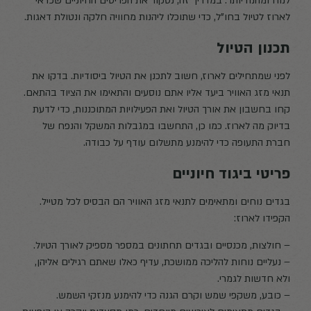
לנוח ומהנה יותר. במדריך זה, נסקור את הפריטים החיוניים שכדאי
לארוז לטיול בחו"ל, כדי שתוכלו ליהנות מחוויה חלקה ונטולת דאגות.
תכנון הטיול
לפני שמתחילים לארוז, חשוב לתכנן את הטיול ביסודיות. בדקו את
תנאי מזג האוויר ביעד אליו אתם נוסעים והתאימו את הציוד בהתאם.
קחו בחשבון את אורך הטיול ואת הפעילויות המתוכננות, כדי לדעת
בדיוק מה לארוז. כמו כן, התחשבו במגבלות המשקל והנפח של
חברת התעופה כדי להימנע מתשלום עודף על כבודה.
פריטי ביגוד חיוניים
בגדים נוחים ומתאימים לתנאי מזג האוויר הם הבסיס לכל מטייל.
הקפידו לארוז:
– חולצות, מכנסיים ובגדים תחתונים במספר מספיק לאורך הטיול.
– נעליים נוחות להליכה ממושכת, עדיף כאלו שאתם רגילים אליהן,
ולא חדשות לגמרי.
– כובע, משקפי שמש וקרם הגנה כדי להימנע מנזקי השמש.