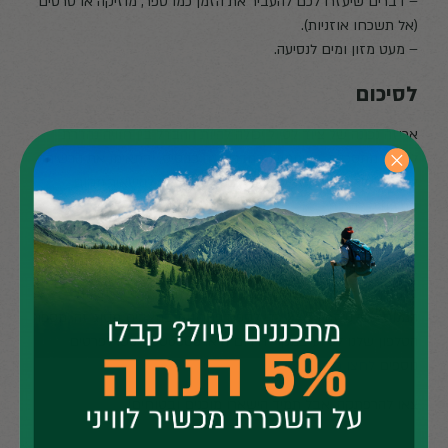
– דברים שיעזרו לכם להעביר את הזמן כמו ספר, מוזיקה או סרטים
(אל תשכחו אוזניות).
– מעט מזון ומים לנסיעה.
לסיכום
אריזה נכונה של ציוד לטיול יכולה להיות ההבדל בין חוויה נהדרת
לחוויה מתסכלת. השתמשו במדריך זה כבסיס, והתאימו את הרשימה
לצרכים ולהעדפות האישיים שלכם. אל תשכחו להשאיר מקום
במזוודה לקניות.
אנו במגנוס איתור וחילוץ מאחלים לכם טיול מהנה ובטוח. עם זאת,
במידה ותיתקלו במצב חירום או אובדן קשר במהלך השהות שלכם
בחו"ל, אל תהססו ליצור איתנו קשר לקבלת סיוע מיידי. הצוות
המנוסה שלנו זמין 24/7 כדי לספק פתרונות במצבים מסוג זה. מספר
הטלפון שלנו לסיוע במקרי חירום הוא: 03-6006505. לפרטים
נוספים
לחצו כאן
.
צאו להרפתקה, אבל תמיד הישארו מוכנים ובטוחים!